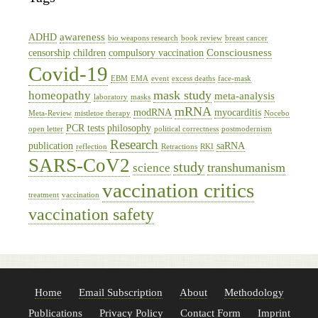
awareness
ADHD
bio weapons research
book review
breast cancer
Consciousness
censorship
children
compulsory vaccination
Covid-19
EBM
EMA
event
excess deaths
face-mask
mask study
homeopathy
meta-analysis
laboratory
masks
mRNA
modRNA
myocarditis
Meta-Review
mistletoe therapy
Nocebo
PCR tests
philosophy
open letter
political correctness
postmodernism
Research
publication
saRNA
reflection
Retractions
RKI
SARS-CoV2
study
transhumanism
science
vaccination critics
treatment
vaccination
vaccination safety
Home
Email Subscription
About
Methodology
Publications
Privacy Policy
Contact Form
Imprint