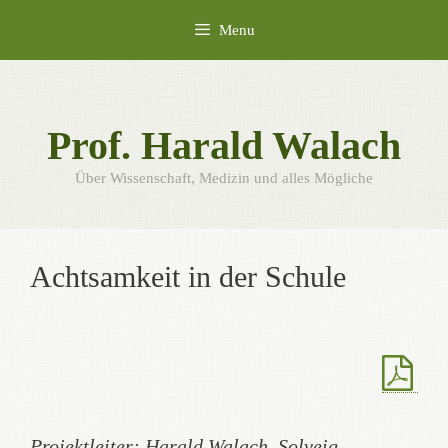
Skip
Menu
to
content
Prof. Harald Walach
Über Wissenschaft, Medizin und alles Mögliche
Achtsamkeit in der Schule
Projektleiter: Harald Walach, Solveig