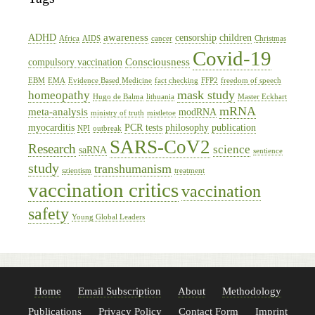
awareness
ADHD
censorship
children
Africa
AIDS
cancer
Christmas
Covid-19
Consciousness
compulsory vaccination
EBM
EMA
Evidence Based Medicine
fact checking
FFP2
freedom of speech
mask study
homeopathy
Hugo de Balma
lithuania
Master Eckhart
mRNA
meta-analysis
modRNA
ministry of truth
mistletoe
myocarditis
PCR tests
philosophy
publication
NPI
outbreak
SARS-CoV2
Research
science
saRNA
sentience
study
transhumanism
szientism
treatment
vaccination critics
vaccination
safety
Young Global Leaders
Home
Email Subscription
About
Methodology
Publications
Privacy Policy
Contact Form
Imprint