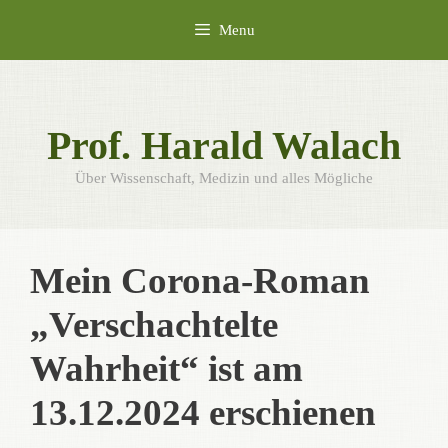
Skip
Menu
to
content
Prof. Harald Walach
Über Wissenschaft, Medizin und alles Mögliche
Mein Corona-Roman
„Verschachtelte
Wahrheit“ ist am
13.12.2024 erschienen