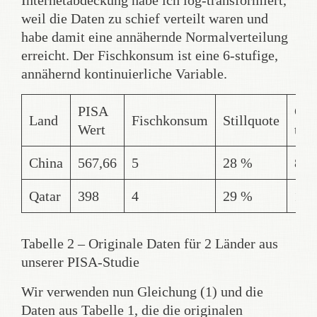
weil die Daten zu schief verteilt waren und
habe damit eine annähernde Normalverteilung
erreicht. Der Fischkonsum ist eine 6-stufige,
annähernd kontinuierliche Variable.
PISA
GD
Land
Fischkonsum
Stillquote
Wert
tran
China
567,66
5
28 %
8,8
Qatar
398
4
29 %
11,
Tabelle 2 – Originale Daten für 2 Länder aus
unserer PISA-Studie
Wir verwenden nun Gleichung (1) und die
Daten aus Tabelle 1, die die originalen