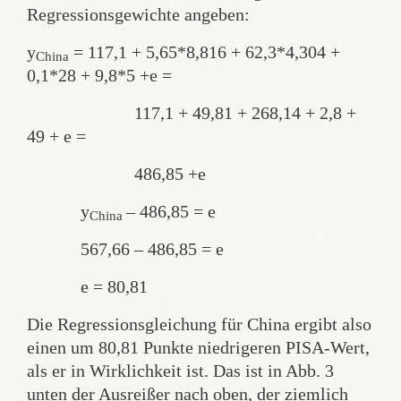
Regressionsgewichte angeben:
y
= 117,1 + 5,65*8,816 + 62,3*4,304 +
China
0,1*28 + 9,8*5 +e =
117,1 + 49,81 + 268,14 + 2,8 +
49 + e =
486,85 +e
y
– 486,85 = e
China
567,66 – 486,85 = e
e = 80,81
Die Regressionsgleichung für China ergibt also
einen um 80,81 Punkte niedrigeren PISA-Wert,
als er in Wirklichkeit ist. Das ist in Abb. 3
unten der Ausreißer nach oben, der ziemlich