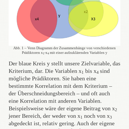
Abb. 1 – Venn Diagramm der Zusammenhänge von verschiedenen
Prädiktoren x
-x
mit einer aufzuklärenden Variablen y
1
4
Der blaue Kreis y stellt unsere Zielvariable, das
Kriterium, dar. Die Variablen x
bis x
sind
1
4
mögliche Prädiktoren. Sie haben eine
bestimmte Korrelation mit dem Kriterium –
der Überschneidungsbereich – und oft auch
eine Korrelation mit anderen Variablen.
Beispielsweise wäre der eigene Beitrag von x
2
jener Bereich, der weder von x
noch von x
1
3
abgedeckt ist, relativ gering. Auch der eigene