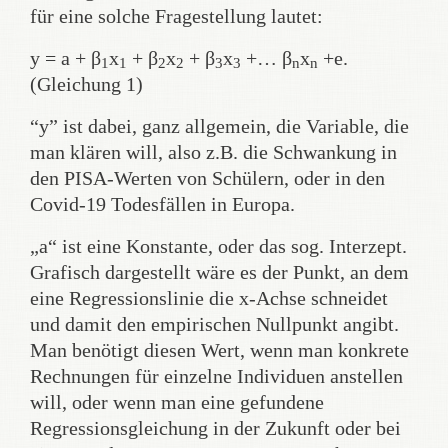
für eine solche Fragestellung lautet:
y = a + β
x
+ β
x
+ β
x
+… β
x
+e.
1
1
2
2
3
3
n
n
(Gleichung 1)
“y” ist dabei, ganz allgemein, die Variable, die
man klären will, also z.B. die Schwankung in
den PISA-Werten von Schülern, oder in den
Covid-19 Todesfällen in Europa.
„a“ ist eine Konstante, oder das sog. Interzept.
Grafisch dargestellt wäre es der Punkt, an dem
eine Regressionslinie die x-Achse schneidet
und damit den empirischen Nullpunkt angibt.
Man benötigt diesen Wert, wenn man konkrete
Rechnungen für einzelne Individuen anstellen
will, oder wenn man eine gefundene
Regressionsgleichung in der Zukunft oder bei