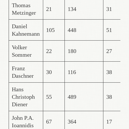
Thomas
21
134
31
Metzinger
Daniel
105
448
51
Kahnemann
Volker
22
180
27
Sommer
Franz
30
116
38
Daschner
Hans
Christoph
55
489
38
Diener
John P.A.
67
364
17
Ioannidis