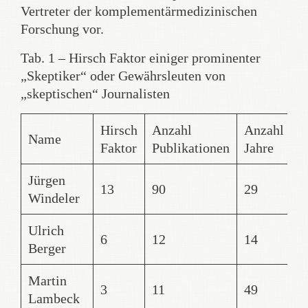
Vertreter der komplementärmedizinischen
Forschung vor.
Tab. 1 – Hirsch Faktor einiger prominenter
„Skeptiker“ oder Gewährsleuten von
„skeptischen“ Journalisten
Hirsch
Anzahl
Anzahl
A
Name
Faktor
Publikationen
Jahre
Z
Jürgen
13
90
29
1
Windeler
Ulrich
6
12
14
1
Berger
Martin
3
11
49
5
Lambeck