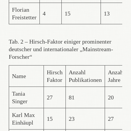
Florian
4
15
13
5
Freistetter
Tab. 2 – Hirsch-Faktor einiger prominenter
deutscher und internationaler „Mainstream-
Forscher“
Hirsch
Anzahl
Anzahl
Name
Faktor
Publikationen
Jahre
Tania
27
81
20
Singer
Karl Max
15
23
27
Einhäupl