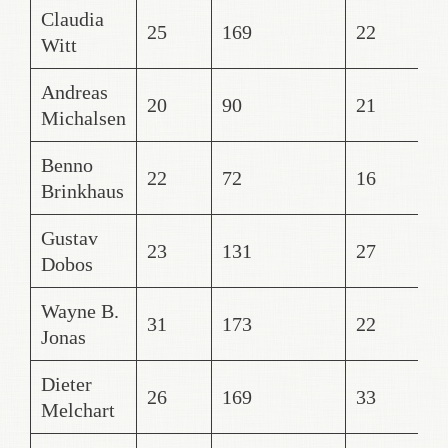
Claudia
25
169
22
3
Witt
Andreas
20
90
21
1
Michalsen
Benno
22
72
16
2
Brinkhaus
Gustav
23
131
27
1
Dobos
Wayne B.
31
173
22
4
Jonas
Dieter
26
169
33
5
Melchart