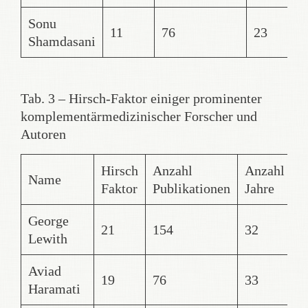
Sonu
11
76
23
Shamdasani
Tab. 3 – Hirsch-Faktor einiger prominenter
komplementärmedizinischer Forscher und
Autoren
Hirsch
Anzahl
Anzahl
A
Name
Faktor
Publikationen
Jahre
Z
George
21
154
32
2
Lewith
Aviad
19
76
33
1
Haramati