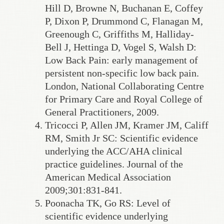
Hill D, Browne N, Buchanan E, Coffey
P, Dixon P, Drummond C, Flanagan M,
Greenough C, Griffiths M, Halliday-
Bell J, Hettinga D, Vogel S, Walsh D:
Low Back Pain: early management of
persistent non-specific low back pain.
London, National Collaborating Centre
for Primary Care and Royal College of
General Practitioners, 2009.
Tricocci P, Allen JM, Kramer JM, Califf
RM, Smith Jr SC: Scientific evidence
underlying the ACC/AHA clinical
practice guidelines. Journal of the
American Medical Association
2009;301:831-841.
Poonacha TK, Go RS: Level of
scientific evidence underlying