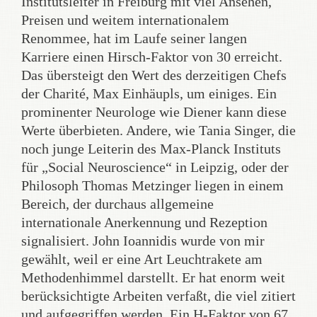
Institutsleiter in Freiburg mit viel Ansehen,
Preisen und weitem internationalem
Renommee, hat im Laufe seiner langen
Karriere einen Hirsch-Faktor von 30 erreicht.
Das übersteigt den Wert des derzeitigen Chefs
der Charité, Max Einhäupls, um einiges. Ein
prominenter Neurologe wie Diener kann diese
Werte überbieten. Andere, wie Tania Singer, die
noch junge Leiterin des Max-Planck Instituts
für „Social Neuroscience“ in Leipzig, oder der
Philosoph Thomas Metzinger liegen in einem
Bereich, der durchaus allgemeine
internationale Anerkennung und Rezeption
signalisiert. John Ioannidis wurde von mir
gewählt, weil er eine Art Leuchtrakete am
Methodenhimmel darstellt. Er hat enorm weit
berücksichtigte Arbeiten verfaßt, die viel zitiert
und aufgegriffen werden. Ein H-Faktor von 67