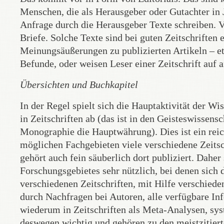
Menschen, die als Herausgeber oder Gutachter in J
Anfrage durch die Herausgeber Texte schreiben. V
Briefe. Solche Texte sind bei guten Zeitschriften 
Meinungsäußerungen zu publizierten Artikeln – 
Befunde, oder weisen Leser einer Zeitschrift auf 
Übersichten und Buchkapitel
In der Regel spielt sich die Hauptaktivität der W
in Zeitschriften ab (das ist in den Geisteswissens
Monographie die Hauptwährung). Dies ist ein reic
möglichen Fachgebieten viele verschiedene Zeitsc
gehört auch fein säuberlich dort publiziert. Dah
Forschungsgebietes sehr nützlich, bei denen sich
verschiedenen Zeitschriften, mit Hilfe verschied
durch Nachfragen bei Autoren, alle verfügbare I
wiederum in Zeitschriften als Meta-Analysen, syst
deswegen wichtig und gehören zu den meistzitierte