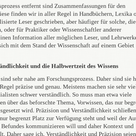
sprozess entfernt sind Zusammenfassungen für den
iese finden wir in aller Regel in Handbüchern, Lexika 
sierte Leser geschrieben, aber häufiger für solche, die
, oder für Praktiker oder Wissenschaftler anderer
einen Information aller möglichen Leser, und Lehrwerk
 sich mit dem Stand der Wissenschaft auf einem Gebiet
ändlichkeit und die Halbwertzeit des Wissens
 sind sehr nahe am Forschungsprozess. Daher sind sie 
r Regel präzise und genau. Meistens machen sie sehr vie
ialisten schwer verständlich. So muss man etwa viele
n über das beforschte Thema, Vorwissen, das nur begr
usgesetzt wird. Präzision und Verständlichkeit schließen
 nur begrenzt Platz zur Verfügung steht und weil der Au
en Befundes kommunizieren will und daher Kontext und
. Daher sage ich, Verständlichkeit und Präzision seien