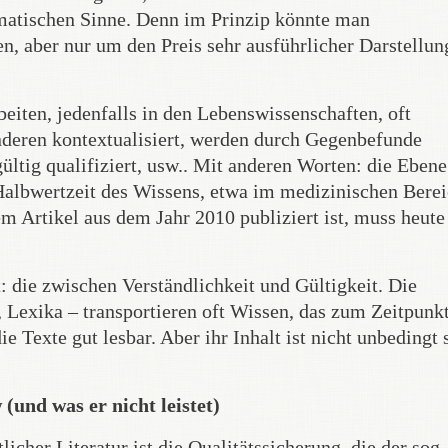
gmatischen Sinne. Denn im Prinzip könnte man
, aber nur um den Preis sehr ausführlicher Darstellung
beiten, jedenfalls in den Lebenswissenschaften, oft
nderen kontextualisiert, werden durch Gegenbefunde
gültig qualifiziert, usw.. Mit anderen Worten: die Ebene
Halbwertzeit des Wissens, etwa im medizinischen Berei
em Artikel aus dem Jahr 2010 publiziert ist, muss heute
: die zwischen Verständlichkeit und Gültigkeit. Die
 Lexika – transportieren oft Wissen, das zum Zeitpunkt
e Texte gut lesbar. Aber ihr Inhalt ist nicht unbedingt 
(und was er nicht leistet)
cher Literatur ist die Qualitätssicherung, die der sog.