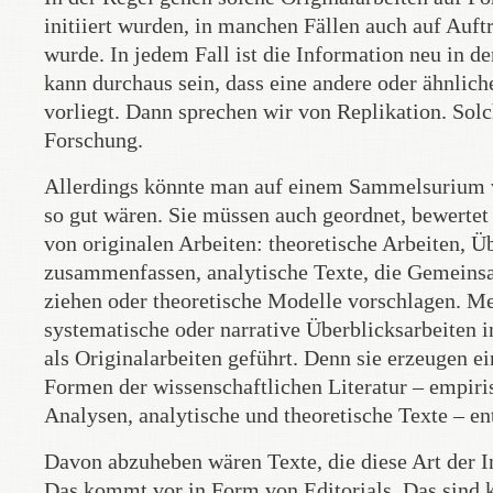
initiiert wurden, in manchen Fällen auch auf Auf
wurde. In jedem Fall ist die Information neu in d
kann durchaus sein, dass eine andere oder ähnlic
vorliegt. Dann sprechen wir von Replikation. Sol
Forschung.
Allerdings könnte man auf einem Sammelsurium v
so gut wären. Sie müssen auch geordnet, bewertet
von originalen Arbeiten: theoretische Arbeiten, Ü
zusammenfassen, analytische Texte, die Gemeins
ziehen oder theoretische Modelle vorschlagen. M
systematische oder narrative Überblicksarbeiten 
als Originalarbeiten geführt. Denn sie erzeugen e
Formen der wissenschaftlichen Literatur – empiri
Analysen, analytische und theoretische Texte – en
Davon abzuheben wären Texte, die diese Art der 
Das kommt vor in Form von Editorials. Das sind