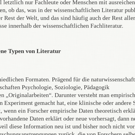
l letztlich nur Fachleute oder Menschen mit ausreiche
, ob das, was in der wissenschaftlichen Literatur publ
r Rest der Welt, und das sind häufig auch der Rest alle
sse innerhalb der wissenschaftlichen Fachliteratur.
ene Typen von Literatur
chiedlichen Formaten. Prägend für die naturwissenschaf
schaften Psychologie, Soziologie, Pädagogik
n „Originalarbeiten“. Darunter versteht man empirisc
n Experiment gemacht hat, eine klinische oder andere 
, wenn ein Forscher empirische Daten theoretisch erklä
s vorhandene Daten erklärt oder neue vorhersagt, dann n
eil diese Information neu ist und bisher noch nicht vor
orschungsanstrengungen zurück, die von Forschern selb