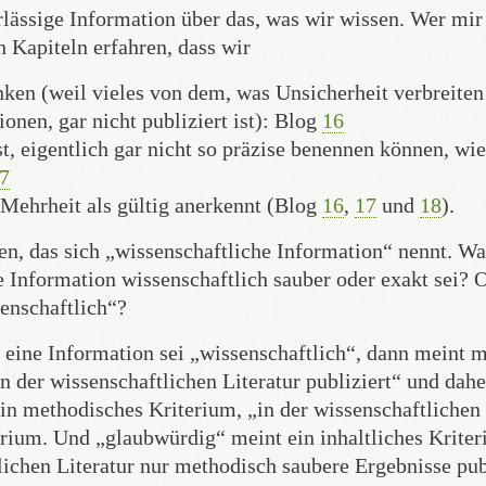
erlässige Information über das, was wir wissen. Wer mir
n Kapiteln erfahren, dass wir
nken (weil vieles von dem, was Unsicherheit verbreiten
onen, gar nicht publiziert ist): Blog
16
st, eigentlich gar nicht so präzise benennen können, wi
7
 Mehrheit als gültig anerkennt (Blog
16
,
17
und
18
).
n, das sich „wissenschaftliche Information“ nennt. Wa
e Information wissenschaftlich sauber oder exakt sei? 
senschaftlich“?
eine Information sei „wissenschaftlich“, dann meint 
n der wissenschaftlichen Literatur publiziert“ und dahe
in methodisches Kriterium, „in der wissenschaftlichen
terium. Und „glaubwürdig“ meint ein inhaltliches Krite
lichen Literatur nur methodisch saubere Ergebnisse pub