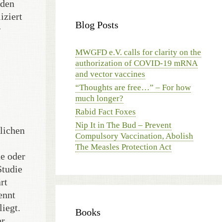
nden
iziert
Blog Posts
r
MWGFD e.V. calls for clarity on the
authorization of COVID-19 mRNA
and vector vaccines
“Thoughts are free…” – For how
much longer?
Rabid Fact Foxes
Nip It in The Bud – Prevent
tlichen
Compulsory Vaccination, Abolish
The Measles Protection Act
he oder
Studie
rt
ennt
liegt.
Books
er