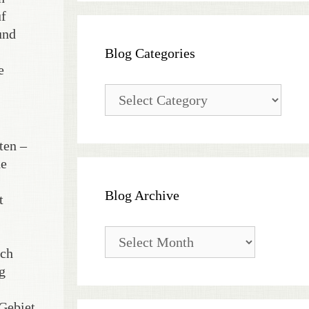
uf
und
Blog Categories
e
Blog
Categories
ten –
he
Blog Archive
t
Blog
Archive
uch
g
 Gebiet