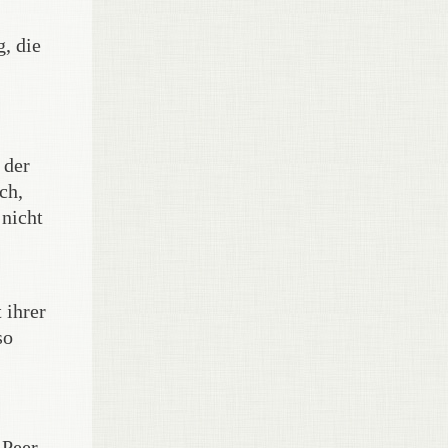
, die
 der
ch,
 nicht
 ihrer
so
 Peer-