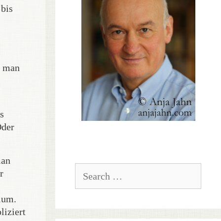
 bis
e man
s
Oder
man
Search
r
for:
rium.
liziert