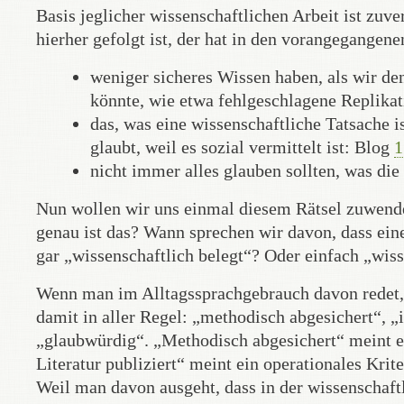
Basis jeglicher wissenschaftlichen Arbeit ist zuv
hierher gefolgt ist, der hat in den vorangegangene
weniger sicheres Wissen haben, als wir de
könnte, wie etwa fehlgeschlagene Replikati
das, was eine wissenschaftliche Tatsache i
glaubt, weil es sozial vermittelt ist: Blog
1
nicht immer alles glauben sollten, was die
Nun wollen wir uns einmal diesem Rätsel zuwende
genau ist das? Wann sprechen wir davon, dass ein
gar „wissenschaftlich belegt“? Oder einfach „wis
Wenn man im Alltagssprachgebrauch davon redet, 
damit in aller Regel: „methodisch abgesichert“, „i
„glaubwürdig“. „Methodisch abgesichert“ meint e
Literatur publiziert“ meint ein operationales Kri
Weil man davon ausgeht, dass in der wissenschaft