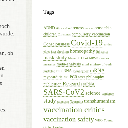
Tags
 noch
awareness
ADHD
censorship
Africa
cancer
 wurde.
children
compulsory vaccination
Christmas
Covid-19
Consciousness
critics
homeopathy
an, ob
elites
fact checking
lithuania
mask study
Master Eckhart
MBSR
measles
meta-analysis
measures
mind
ministry of truth
en
mRNA
modRNA
mistletoe
monkeypox
en
myocarditis
PCR tests
philosophy
NPI
e
Research
publication
saRNA
SARS-CoV2
science
sentience
study
transhumanism
szientism
Taormina
vaccination critics
es.
vaccination safety
WHO
Young
Global Leaders