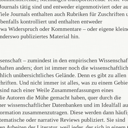
ournals tätig sind und entweder eigenmotiviert oder a
iele Journals enthalten auch Rubriken für Zuschriften 
ebenfalls kontrolliert und enthalten entweder
etwa Widerspruch oder Kommentare – oder eigene klein
anderswo publiziertes Material hin.
issenschaft – zumindest in den empirischen Wissenschaf
chaften anders; dort ist immer noch die wissenschaftlic
hlich unübersichtliches Gelände. Denn es gibt zu allen
hriften. Und nicht immer ist alles, was zu einem Gebie
er sind nach einer Weile Zusammenfassungen eines
 die Autoren die Mühe gemacht haben, quer durch die
ener wissenschaftlicher Datenbanken und im Idealfall a
nformation zusammenzutragen. Diese werden dann häufi
ematische oder narrative Reviews publiziert. Sie sind
n Arbeiten der Literatur, weil jeder, der sich in einem