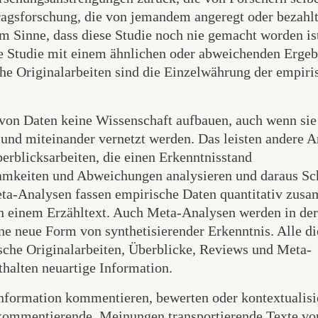
tragsforschung, die von jemandem angeregt oder bezahl
em Sinne, dass diese Studie noch nie gemacht worden is
he Studie mit einem ähnlichen oder abweichenden Ergeb
che Originalarbeiten sind die Einzelwährung der empiri
on Daten keine Wissenschaft aufbauen, auch wenn sie
 und miteinander vernetzt werden. Das leisten andere A
berblicksarbeiten, die einen Erkenntnisstand
amkeiten und Abweichungen analysieren und daraus Sc
eta-Analysen fassen empirische Daten quantitativ zus
in einem Erzähltext. Auch Meta-Analysen werden in de
ine neue Form von synthetisierender Erkenntnis. Alle di
sche Originalarbeiten, Überblicke, Reviews und Meta-
thalten neuartige Information.
Information kommentieren, bewerten oder kontextualisi
 kommentierende, Meinungen transportierende Texte vo