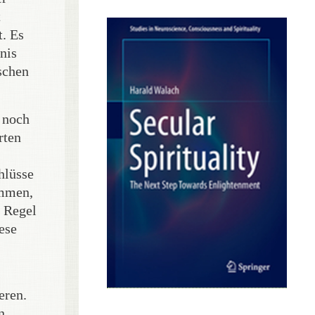
t
t. Es
nis
schen
 noch
rten
hlüsse
ammen,
r Regel
ese
eren.
n