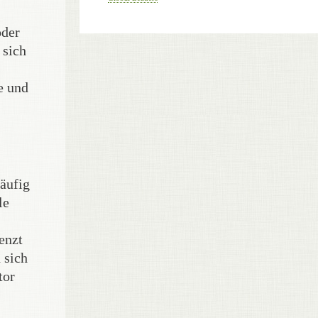
oder
 sich
e und
häufig
le
enzt
 sich
tor