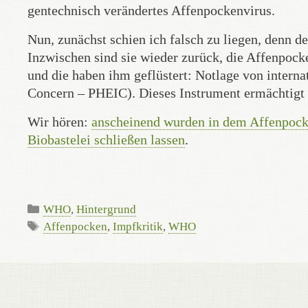
gentechnisch verändertes Affenpockenvirus.
Nun, zunächst schien ich falsch zu liegen, denn 
Inzwischen sind sie wieder zurück, die Affenpoc
und die haben ihm geflüstert: Notlage von intern
Concern – PHEIC). Dieses Instrument ermächtig
Wir hören:
anscheinend wurden in dem Affenpocke
Biobastelei schließen lassen
.
Categories
WHO
,
Hintergrund
Tags
Affenpocken
,
Impfkritik
,
WHO