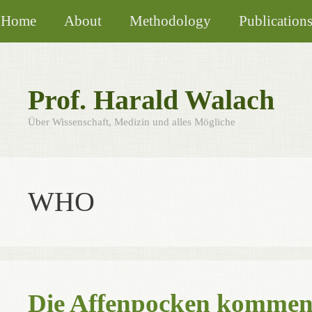
Skip
Home
About
Methodology
Publication
to
content
Prof. Harald Walach
Über Wissenschaft, Medizin und alles Mögliche
WHO
Die Affenpocken kommen,