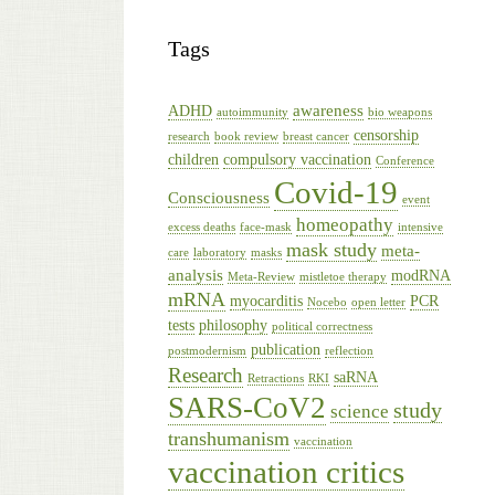
Tags
awareness
ADHD
autoimmunity
bio weapons
censorship
research
book review
breast cancer
children
compulsory vaccination
Conference
Covid-19
Consciousness
event
homeopathy
excess deaths
face-mask
intensive
mask study
meta-
care
laboratory
masks
analysis
modRNA
Meta-Review
mistletoe therapy
mRNA
myocarditis
PCR
Nocebo
open letter
tests
philosophy
political correctness
publication
postmodernism
reflection
Research
saRNA
Retractions
RKI
SARS-CoV2
study
science
transhumanism
vaccination
vaccination critics