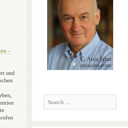
en –
rt und
sschen
eben,
Search
demien
for:
te
srufen