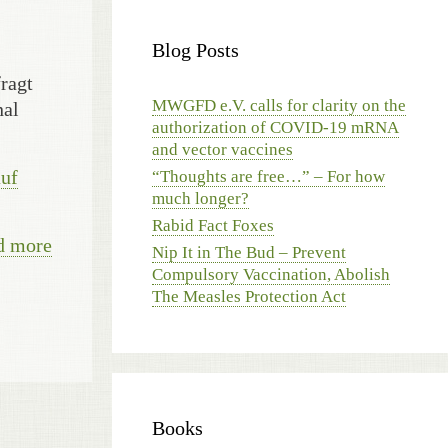
Blog Posts
ragt
MWGFD e.V. calls for clarity on the
nal
authorization of COVID-19 mRNA
and vector vaccines
auf
“Thoughts are free…” – For how
much longer?
Rabid Fact Foxes
d more
Nip It in The Bud – Prevent
Compulsory Vaccination, Abolish
The Measles Protection Act
Books