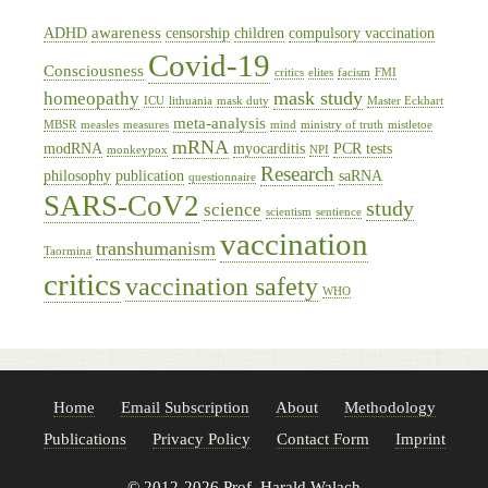
awareness
ADHD
censorship
children
compulsory vaccination
Covid-19
Consciousness
critics
elites
facism
FMI
mask study
homeopathy
ICU
lithuania
mask duty
Master Eckhart
meta-analysis
MBSR
measles
measures
mind
ministry of truth
mistletoe
mRNA
modRNA
myocarditis
PCR tests
monkeypox
NPI
Research
philosophy
publication
saRNA
questionnaire
SARS-CoV2
study
science
scientism
sentience
vaccination
transhumanism
Taormina
critics
vaccination safety
WHO
Home
Email Subscription
About
Methodology
Publications
Privacy Policy
Contact Form
Imprint
© 2012-2026 Prof. Harald Walach