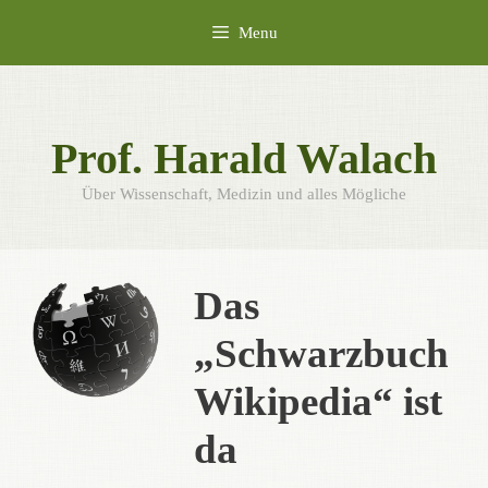
Skip
Menu
to
content
Prof. Harald Walach
Über Wissenschaft, Medizin und alles Mögliche
Das
„Schwarzbuch
Wikipedia“ ist
da