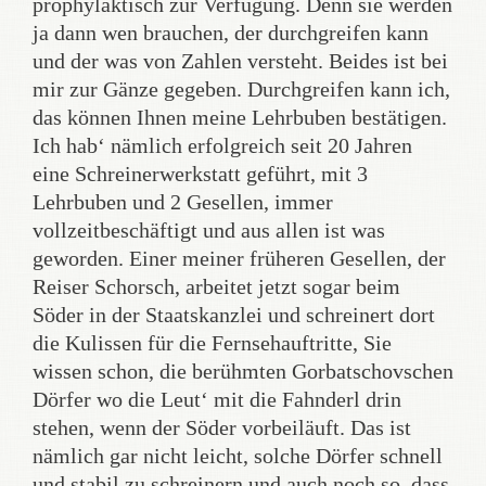
prophylaktisch zur Verfügung. Denn sie werden
ja dann wen brauchen, der durchgreifen kann
und der was von Zahlen versteht. Beides ist bei
mir zur Gänze gegeben. Durchgreifen kann ich,
das können Ihnen meine Lehrbuben bestätigen.
Ich hab‘ nämlich erfolgreich seit 20 Jahren
eine Schreinerwerkstatt geführt, mit 3
Lehrbuben und 2 Gesellen, immer
vollzeitbeschäftigt und aus allen ist was
geworden. Einer meiner früheren Gesellen, der
Reiser Schorsch, arbeitet jetzt sogar beim
Söder in der Staatskanzlei und schreinert dort
die Kulissen für die Fernsehauftritte, Sie
wissen schon, die berühmten Gorbatschovschen
Dörfer wo die Leut‘ mit die Fahnderl drin
stehen, wenn der Söder vorbeiläuft. Das ist
nämlich gar nicht leicht, solche Dörfer schnell
und stabil zu schreinern und auch noch so, dass