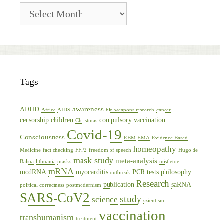
Blog
Archive
Tags
awareness
ADHD
Africa
AIDS
bio weapons research
cancer
censorship
children
compulsory vaccination
Christmas
Covid-19
Consciousness
EBM
EMA
Evidence Based
homeopathy
Medicine
fact checking
FFP2
freedom of speech
Hugo de
mask study
meta-analysis
Balma
lithuania
masks
mistletoe
mRNA
modRNA
myocarditis
PCR tests
philosophy
outbreak
Research
publication
saRNA
political correctness
postmodernism
SARS-CoV2
study
science
szientism
vaccination
transhumanism
treatment