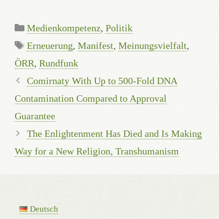
Categories
Medienkompetenz
,
Politik
Tags
Erneuerung
,
Manifest
,
Meinungsvielfalt
,
ÖRR
,
Rundfunk
Comirnaty With Up to 500-Fold DNA
Contamination Compared to Approval
Guarantee
The Enlightenment Has Died and Is Making
Way for a New Religion, Transhumanism
Deutsch