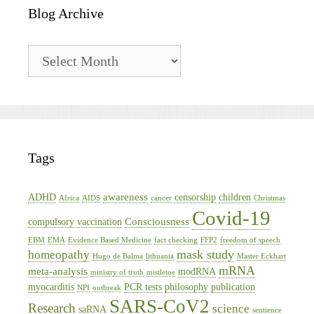
Blog Archive
Blog
Archive
Tags
awareness
ADHD
censorship
children
Africa
AIDS
cancer
Christmas
Covid-19
Consciousness
compulsory vaccination
EBM
EMA
Evidence Based Medicine
fact checking
FFP2
freedom of speech
mask study
homeopathy
Hugo de Balma
lithuania
Master Eckhart
mRNA
meta-analysis
modRNA
ministry of truth
mistletoe
myocarditis
PCR tests
philosophy
publication
NPI
outbreak
SARS-CoV2
Research
science
saRNA
sentience