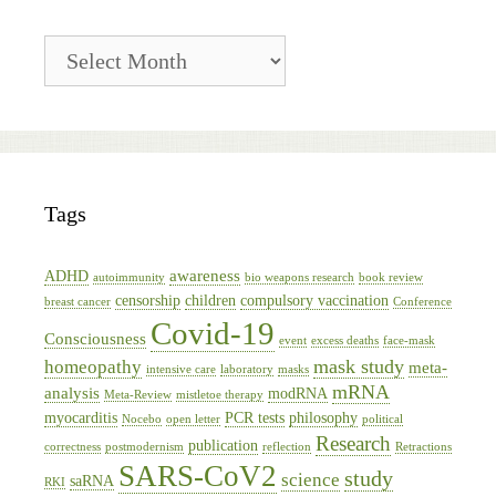
Blog
Archive
Tags
awareness
ADHD
autoimmunity
bio weapons research
book review
censorship
children
compulsory vaccination
breast cancer
Conference
Covid-19
Consciousness
event
excess deaths
face-mask
mask study
homeopathy
meta-
intensive care
laboratory
masks
mRNA
analysis
modRNA
Meta-Review
mistletoe therapy
myocarditis
PCR tests
philosophy
Nocebo
open letter
political
Research
publication
correctness
postmodernism
reflection
Retractions
SARS-CoV2
study
science
saRNA
RKI