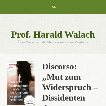
Skip
Menu
to
content
Prof. Harald Walach
Über Wissenschaft, Medizin und alles Mögliche
Discorso:
„Mut zum
Widerspruch –
Dissidenten