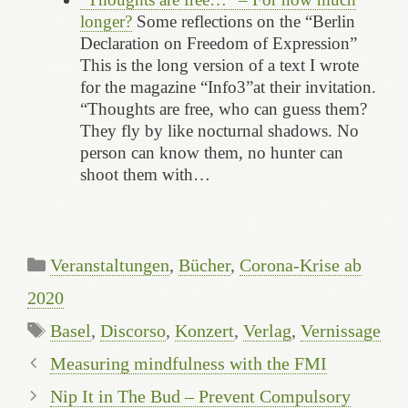
longer?
Some reflections on the “Berlin
Declaration on Freedom of Expression”
This is the long version of a text I wrote
for the magazine “Info3”at their invitation.
“Thoughts are free, who can guess them?
They fly by like nocturnal shadows. No
person can know them, no hunter can
shoot them with…
Categories
Veranstaltungen
,
Bücher
,
Corona-Krise ab
2020
Tags
Basel
,
Discorso
,
Konzert
,
Verlag
,
Vernissage
Measuring mindfulness with the FMI
Nip It in The Bud – Prevent Compulsory