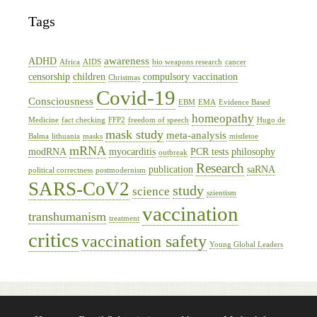
Tags
awareness
ADHD
Africa
AIDS
bio weapons research
cancer
censorship
children
compulsory vaccination
Christmas
Covid-19
Consciousness
EBM
EMA
Evidence Based
homeopathy
Medicine
fact checking
FFP2
freedom of speech
Hugo de
mask study
meta-analysis
Balma
lithuania
masks
mistletoe
mRNA
modRNA
myocarditis
PCR tests
philosophy
outbreak
Research
publication
saRNA
political correctness
postmodernism
SARS-CoV2
study
science
szientism
vaccination
transhumanism
treatment
critics
vaccination safety
Young Global Leaders