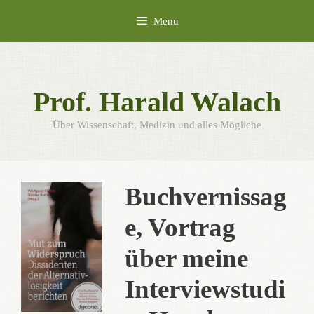
Skip
Menu
to
content
Prof. Harald Walach
Über Wissenschaft, Medizin und alles Mögliche
Buchvernissag
e, Vortrag
über meine
Interviewstudi