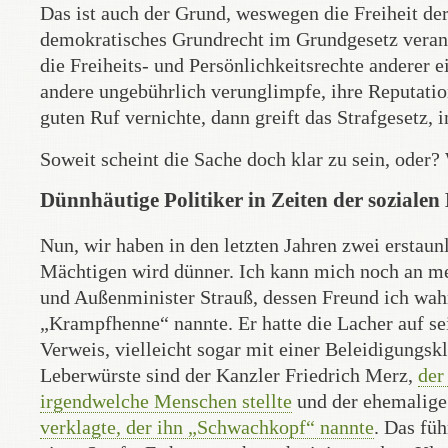
Das ist auch der Grund, weswegen die Freiheit de
demokratisches Grundrecht im Grundgesetz veranke
die Freiheits- und Persönlichkeitsrechte anderer e
andere ungebührlich verunglimpfe, ihre Reputatio
guten Ruf vernichte, dann greift das Strafgesetz,
Soweit scheint die Sache doch klar zu sein, oder?
Dünnhäutige Politiker in Zeiten der soziale
Nun, wir haben in den letzten Jahren zwei erstaun
Mächtigen wird dünner. Ich kann mich noch an me
und Außenminister Strauß, dessen Freund ich wahr
„Krampfhenne“ nannte. Er hatte die Lacher auf sei
Verweis, vielleicht sogar mit einer Beleidigungs
Leberwürste sind der Kanzler Friedrich Merz,
der
irgendwelche Menschen stellte
und der ehemalige
verklagte, der ihn „Schwachkopf“ nannte
. Das fü