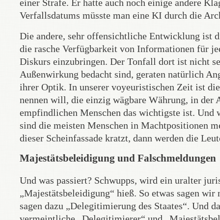
einer Strafe. Er hatte auch noch einige andere Kl
Verfallsdatums müsste man eine KI durch die Archi
Die andere, sehr offensichtliche Entwicklung ist
die rasche Verfügbarkeit von Informationen für je
Diskurs einzubringen. Der Tonfall dort ist nicht s
Außenwirkung bedacht sind, geraten natürlich An
ihrer Optik. In unserer voyeuristischen Zeit ist d
nennen will, die einzig wägbare Währung, in der A
empfindlichen Menschen das wichtigste ist. Und w
sind die meisten Menschen in Machtpositionen me
dieser Scheinfassade kratzt, dann werden die Leute
Majestätsbeleidigung und Falschmeldungen
Und was passiert? Schwupps, wird ein uralter juri
„Majestätsbeleidigung“ hieß. So etwas sagen wir 
sagen dazu „Delegitimierung des Staates“. Und da
vermeintliche „Delegitimierer“ und „Majestätsbel