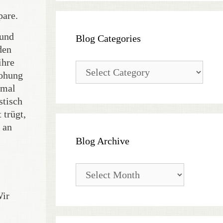
pare.
 und
Blog Categories
den
ihre
Blog
rohung
Categories
nmal
stisch
 trügt,
 an
Blog Archive
Blog
Archive
Wir