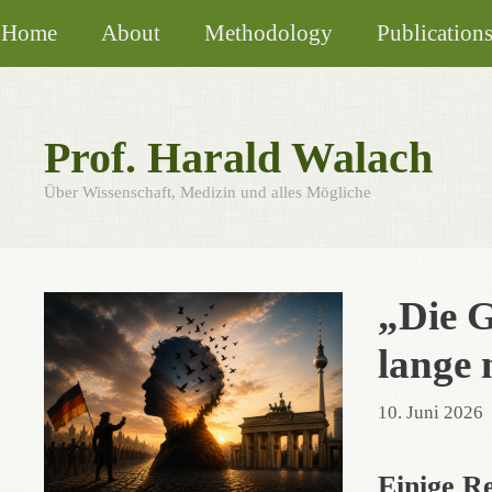
Skip
Home
About
Methodology
Publication
to
content
Prof. Harald Walach
Über Wissenschaft, Medizin und alles Mögliche
„Die 
lange
10. Juni 2026
Einige R