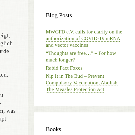
Blog Posts
MWGFD e.V. calls for clarity on the
igt,
authorization of COVID-19 mRNA
nglich
and vector vaccines
urde
“Thoughts are free…” – For how
much longer?
Rabid Fact Foxes
zen,
Nip It in The Bud – Prevent
Compulsory Vaccination, Abolish
The Measles Protection Act
zu
–
em, was
upt
Books