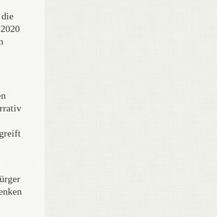
 die
 2020
n
en
rrativ
greift
Bürger
denken