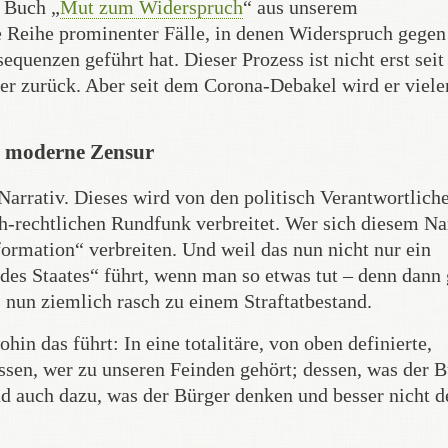
s Buch „
Mut zum Widerspruch
“ aus unserem
e Reihe prominenter Fälle, in denen Widerspruch gegen
uenzen geführt hat. Dieser Prozess ist nicht erst seit
ger zurück. Aber seit dem Corona-Debakel wird er viele
ie moderne Zensur
 Narrativ. Dieses wird von den politisch Verantwortlich
h-rechtlichen Rundfunk verbreitet. Wer sich diesem Na
formation“ verbreiten. Und weil das nun nicht nur ein
 des Staates“ führt, wenn man so etwas tut – denn dann 
s nun ziemlich rasch zu einem Straftatbestand.
in das führt: In eine totalitäre, von oben definierte,
dessen, wer zu unseren Feinden gehört; dessen, was der 
und auch dazu, was der Bürger denken und besser nicht 