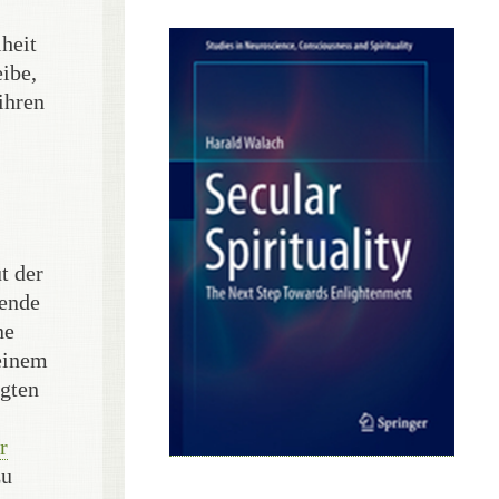
heit
eibe,
ihren
t der
zende
ne
 einem
igten
r
zu