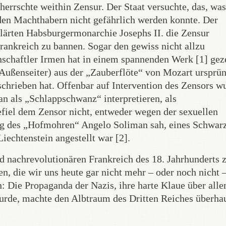
errschte weithin Zensur. Der Staat versuchte, das, was
 den Machthabern nicht gefährlich werden konnte. Der
klärten Habsburgermonarchie Josephs II. die Zensur
rankreich zu bannen. Sogar den gewiss nicht allzu
schaftler Irmen hat in einem spannenden Werk [1] geze
 Außenseiter) aus der „Zauberflöte“ von Mozart ursprü
geschrieben hat. Offenbar auf Intervention des Zensors w
 als „Schlappschwanz“ interpretieren, als
fiel dem Zensor nicht, entweder wegen der sexuellen
ng des „Hofmohren“ Angelo Soliman sah, eines Schwar
echtenstein angestellt war [2].
nd nachrevolutionären Frankreich des 18. Jahrhunderts 
 die wir uns heute gar nicht mehr – oder noch nicht 
n: Die Propaganda der Nazis, ihre harte Klaue über all
urde, machte den Albtraum des Dritten Reiches überha