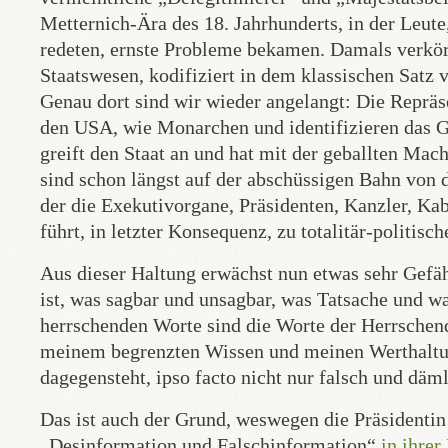
Metternich-Ära des 18. Jahrhunderts, in der Leute
redeten, ernste Probleme bekamen. Damals verkörp
Staatswesen, kodifiziert in dem klassischen Satz v
Genau dort sind wir wieder angelangt: Die Repräse
den USA, wie Monarchen und identifizieren das G
greift den Staat an und hat mit der geballten Mac
sind schon längst auf der abschüssigen Bahn von 
der die Exekutivorgane, Präsidenten, Kanzler, Ka
führt, in letzter Konsequenz, zu totalitär-politisc
Aus dieser Haltung erwächst nun etwas sehr Gefäh
ist, was sagbar und unsagbar, was Tatsache und wa
herrschenden Worte sind die Worte der Herrsche
meinem begrenzten Wissen und meinen Werthaltunge
dagegensteht, ipso facto nicht nur falsch und dä
Das ist auch der Grund, weswegen die Präsidenti
„Desinformation und Falschinformation“
in ihre