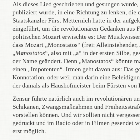
Als dieses Lied geschrieben und gesungen wurde, h
publiziert wurde, in eine Richtung zu lenken, die
Staatskanzler Fürst Metternich hatte in der aufge
eingeführt, um die revolutionären Gedanken aus F
politischen Mozart erwischte es: Der Musikwissen
dass Mozart „Monostatos“ (frei: Alleinstehender,
„
M
a
nostatos
“, also mit „a“ in der ersten Silbe, 
der Name geändert. Denn „Manostatos“ könnte man
einen „Impotenten“. Irmen geht davon aus: Das ge
Konnotation, oder weil man darin eine Beleidigu
der damals als Haushofmeister beim Fürsten von Li
Zensur führte natürlich auch im revolutionären u
Schikanen, Zwangsmaßnahmen und Freiheitsstrafen,
vorstellen können. Und wir sollten nicht vergesse
gedruckt und im Radio oder in Filmen gesendet w
erst möglich.