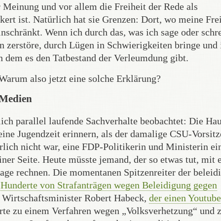
r Meinung und vor allem die Freiheit der Rede als
rt ist. Natürlich hat sie Grenzen: Dort, wo meine Frei
inschränkt. Wenn ich durch das, was ich sage oder schr
n zerstöre, durch Lügen in Schwierigkeiten bringe und 
 in dem es den Tatbestand der Verleumdung gibt.
 Warum also jetzt eine solche Erklärung?
n Medien
lich parallel laufende Sachverhalte beobachtet: Die Hau
ine Jugendzeit erinnern, als der damalige CSU-Vorsit
lich nicht war, eine FDP-Politikerin und Ministerin ei
ner Seite. Heute müsste jemand, der so etwas tut, mit
klage rechnen. Die momentanen Spitzenreiter der beleid
 Hunderte von Strafanträgen wegen Beleidigung gegen
 Wirtschaftsminister Robert Habeck,
der einen Youtube
hrte zu einem Verfahren wegen „Volksverhetzung“ und 