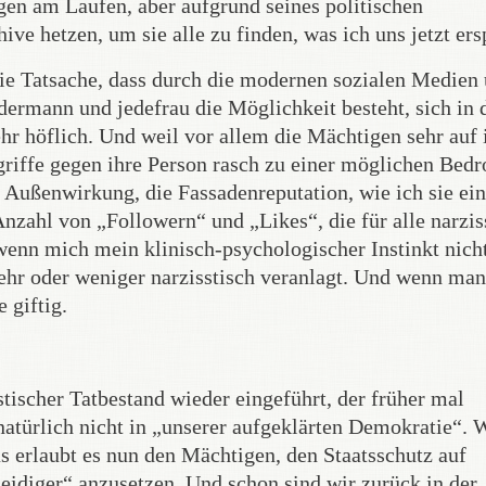
agen am Laufen, aber aufgrund seines politischen
ve hetzen, um sie alle zu finden, was ich uns jetzt ers
 die Tatsache, dass durch die modernen sozialen Medien
dermann und jedefrau die Möglichkeit besteht, sich in 
ehr höflich. Und weil vor allem die Mächtigen sehr auf 
griffe gegen ihre Person rasch zu einer möglichen Bed
ie Außenwirkung, die Fassadenreputation, wie ich sie ei
nzahl von „Followern“ und „Likes“, die für alle narzis
enn mich mein klinisch-psychologischer Instinkt nicht
hr oder weniger narzisstisch veranlagt. Und wenn man
 giftig.
stischer Tatbestand wieder eingeführt, der früher mal
natürlich nicht in „unserer aufgeklärten Demokratie“. 
s erlaubt es nun den Mächtigen, den Staatsschutz auf
eidiger“ anzusetzen. Und schon sind wir zurück in der