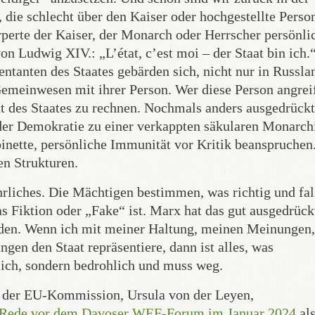
, die schlecht über den Kaiser oder hochgestellte Perso
erte der Kaiser, der Monarch oder Herrscher persönli
on Ludwig XIV.: „L’état, c’est moi – der Staat bin ich.
ntanten des Staates gebärden sich, nicht nur in Russla
emeinwesen mit ihrer Person. Wer diese Person angreif
ht des Staates zu rechnen. Nochmals anders ausgedrück
der Demokratie zu einer verkappten säkularen Monarchi
binette, persönliche Immunität vor Kritik beanspruchen
hen Strukturen.
rliches. Die Mächtigen bestimmen, was richtig und fa
s Fiktion oder „Fake“ ist. Marx hat das gut ausgedrück
nden. Wenn ich mit meiner Haltung, meinen Meinungen,
n den Staat repräsentiere, dann ist alles, was
mlich, sondern bedrohlich und muss weg.
n der EU-Kommission, Ursula von der Leyen,
r Rede vor dem Davoser WEF-Forum im Januar 2024
als