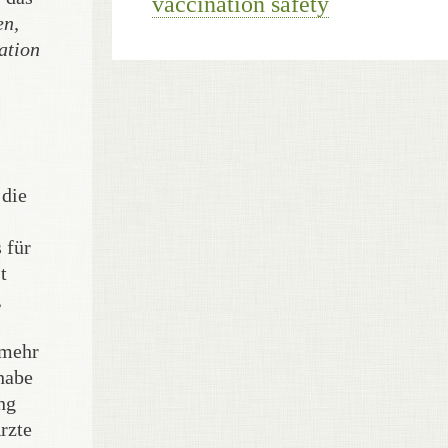
vaccination safety
en,
ation
 die
 für
t
,
 mehr
 habe
ng
rzte