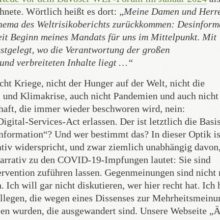
nete. Wörtlich heißt es dort: „
Meine Damen und Herr
 Thema des Weltrisikoberichts zurückkommen: Desinform
eit Beginn meines Mandats für uns im Mittelpunkt. Mit
estgelegt, wo die Verantwortung der großen
 und verbreiteten Inhalte liegt …“
cht Kriege, nicht der Hunger auf der Welt, nicht die
 und Klimakrise, auch nicht Pandemien und auch nicht
haft, die immer wieder beschworen wird, nein:
ital-Services-Act erlassen. Der ist letztlich die Basis
information“? Und wer bestimmt das? In dieser Optik is
ativ widerspricht, und zwar ziemlich unabhängig davon
 Narrativ zu den COVID-19-Impfungen lautet: Sie sind
ntervention zuführen lassen. Gegenmeinungen sind nicht
 Ich will gar nicht diskutieren, wer hier recht hat. Ich
llegen, die wegen eines Dissenses zur Mehrheitsmeinu
sen wurden, die ausgewandert sind. Unsere Webseite „Ä