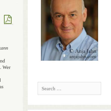
 kann
und
i. Wer
d
Search
as
for: