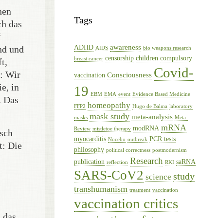
nen
Tags
ch das
“
awareness
nd und
ADHD
AIDS
bio weapons research
censorship
children
compulsory
breast cancer
t,
Covid-
t: Wir
Consciousness
vaccination
e, in
19
EBM
EMA
event
Evidence Based Medicine
. Das
homeopathy
FFP2
Hugo de Balma
laboratory
mask study
meta-analysis
masks
Meta-
mRNA
modRNA
Review
mistletoe therapy
lsch
myocarditis
PCR tests
Nocebo
outbreak
t: Die
philosophy
political correctness
postmodernism
Research
publication
saRNA
reflection
RKI
SARS-CoV2
study
science
transhumanism
treatment
vaccination
vaccination critics
 das