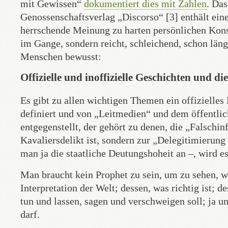
mit Gewissen“
dokumentiert dies mit Zahlen
. Da
Genossenschaftsverlag „Discorso“ [3] enthält ein
herrschende Meinung zu harten persönlichen Konseq
im Gange, sondern reicht, schleichend, schon län
Menschen bewusst:
Offizielle und inoffizielle Geschichten und d
Es gibt zu allen wichtigen Themen ein offizielles
definiert und von „Leitmedien“ und dem öffentlic
entgegenstellt, der gehört zu denen, die „Falschin
Kavaliersdelikt ist, sondern zur „Delegitimierung
man ja die staatliche Deutungshoheit an –, wird e
Man braucht kein Prophet zu sein, um zu sehen, woh
Interpretation der Welt; dessen, was richtig ist; 
tun und lassen, sagen und verschweigen soll; ja 
darf.