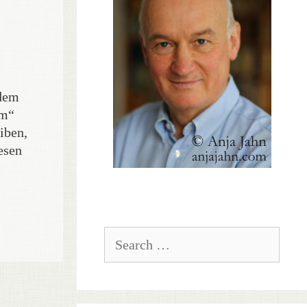
 dem
om“
iben,
esen
Search
for: