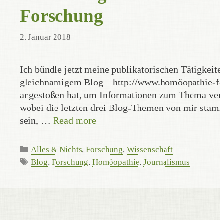
Forschung
2. Januar 2018
Ich bündle jetzt meine publikatorischen Tätigk
gleichnamigem Blog – http://www.homöopathie-fo
angestoßen hat, um Informationen zum Thema ver
wobei die letzten drei Blog-Themen von mir stam
sein, …
Read more
Categories
Alles & Nichts
,
Forschung
,
Wissenschaft
Tags
Blog
,
Forschung
,
Homöopathie
,
Journalismus