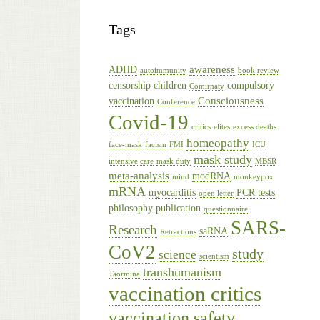
Tags
awareness
ADHD
autoimmunity
book review
censorship
children
compulsory
Comirnaty
Consciousness
vaccination
Conference
Covid-19
critics
elites
excess deaths
homeopathy
face-mask
facism
FMI
ICU
mask study
intensive care
mask duty
MBSR
meta-analysis
modRNA
mind
monkeypox
mRNA
myocarditis
PCR tests
open letter
philosophy
publication
questionnaire
SARS-
Research
saRNA
Retractions
CoV2
study
science
scientism
transhumanism
Taormina
vaccination critics
vaccination safety