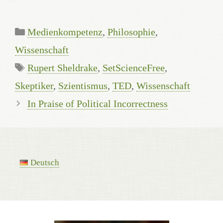
Categories
Medienkompetenz
,
Philosophie
,
Wissenschaft
Tags
Rupert Sheldrake
,
SetScienceFree
,
Skeptiker
,
Szientismus
,
TED
,
Wissenschaft
In Praise of Political Incorrectness
Deutsch