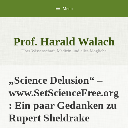
Skip
Menu
to
content
Prof. Harald Walach
Über Wissenschaft, Medizin und alles Mögliche
„Science Delusion“ –
www.SetScienceFree.org
: Ein paar Gedanken zu
Rupert Sheldrake