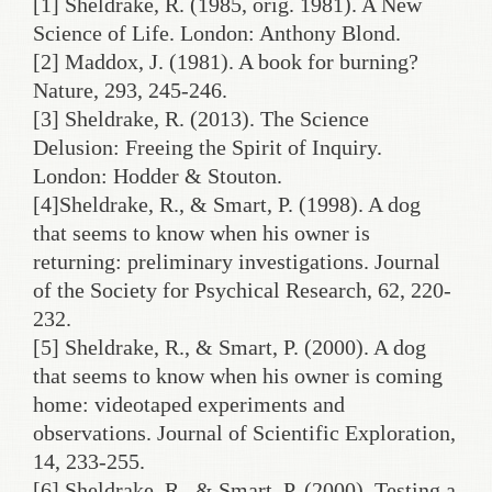
[1] Sheldrake, R. (1985, orig. 1981). A New
Science of Life. London: Anthony Blond.
[2] Maddox, J. (1981). A book for burning?
Nature, 293, 245-246.
[3] Sheldrake, R. (2013). The Science
Delusion: Freeing the Spirit of Inquiry.
London: Hodder & Stouton.
[4]Sheldrake, R., & Smart, P. (1998). A dog
that seems to know when his owner is
returning: preliminary investigations. Journal
of the Society for Psychical Research, 62, 220-
232.
[5] Sheldrake, R., & Smart, P. (2000). A dog
that seems to know when his owner is coming
home: videotaped experiments and
observations. Journal of Scientific Exploration,
14, 233-255.
[6] Sheldrake, R., & Smart, P. (2000). Testing a