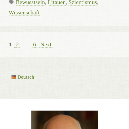
Tags
Bewusstsein
,
Litauen
,
Szientismus
,
Wissenschaft
Page
Page
Page
1
2
…
6
Next
Deutsch