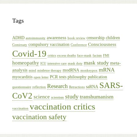
Tags
awareness
ADHD
censorship
children
autoimmunity
book review
Consciousness
compulsory vaccination
Comirnaty
Conference
Covid-19
critics
excess deaths
face-mask
facism
FMI
mask study
homeopathy
meta-
ICU
intensive care
mask duty
mRNA
analysis
modRNA
mind
mistletoe therapy
monkeypox
myocarditis
PCR tests
philosophy
publication
open letter
SARS-
Research
saRNA
questionnaire
reflection
Retractions
CoV2
study
transhumanism
science
scientism
vaccination critics
vaccination
vaccination safety