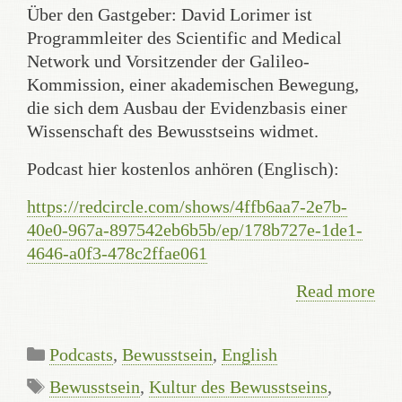
Über den Gastgeber: David Lorimer ist
Programmleiter des Scientific and Medical
Network und Vorsitzender der Galileo-
Kommission, einer akademischen Bewegung,
die sich dem Ausbau der Evidenzbasis einer
Wissenschaft des Bewusstseins widmet.
Podcast hier kostenlos anhören (Englisch):
https://redcircle.com/shows/4ffb6aa7-2e7b-
40e0-967a-897542eb6b5b/ep/178b727e-1de1-
4646-a0f3-478c2ffae061
Read more
Categories
Podcasts
,
Bewusstsein
,
English
Tags
Bewusstsein
,
Kultur des Bewusstseins
,