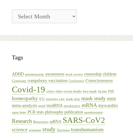
Blog
Archive
Tags
awareness
ADHD
censorship
children
autoimmunity
book review
Consciousness
compulsory vaccination
Comirnaty
Conference
Covid-19
critics
elites
excess deaths
face-mask
facism
FMI
mask study
homeopathy
ICU
intensive care
mask duty
MBSR
mRNA
meta-analysis
modRNA
myocarditis
mind
monkeypox
PCR tests
philosophy
publication
open letter
questionnaire
SARS-CoV2
Research
saRNA
Retractions
study
transhumanism
science
scientism
Taormina