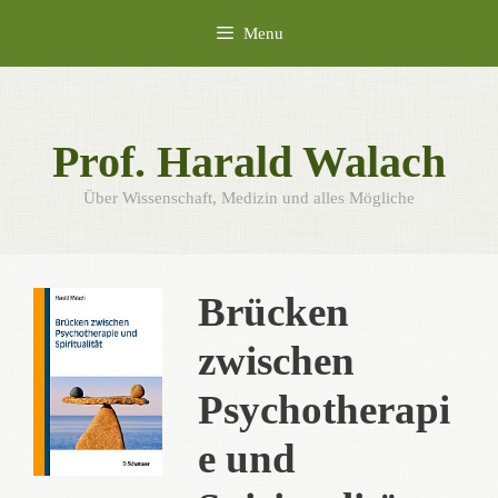
Skip
Menu
to
content
Prof. Harald Walach
Über Wissenschaft, Medizin und alles Mögliche
Brücken
zwischen
Psychotherapi
e und