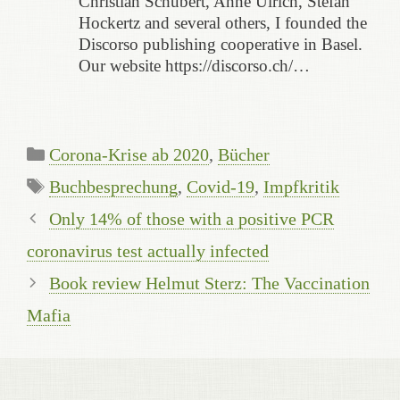
Christian Schubert, Anne Ulrich, Stefan
Hockertz and several others, I founded the
Discorso publishing cooperative in Basel.
Our website https://discorso.ch/…
Categories
Corona-Krise ab 2020
,
Bücher
Tags
Buchbesprechung
,
Covid-19
,
Impfkritik
Only 14% of those with a positive PCR
coronavirus test actually infected
Book review Helmut Sterz: The Vaccination
Mafia