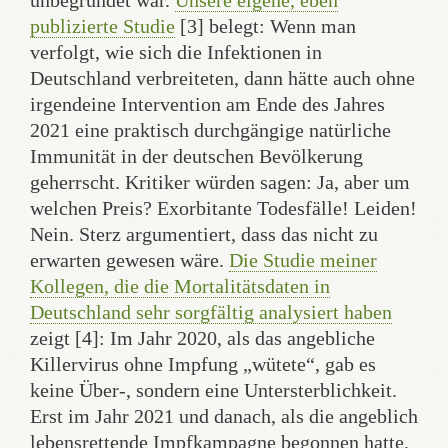
unbegründet war.
Unsere eigene, eben
publizierte Studie
[3] belegt: Wenn man
verfolgt, wie sich die Infektionen in
Deutschland verbreiteten, dann hätte auch ohne
irgendeine Intervention am Ende des Jahres
2021 eine praktisch durchgängige natürliche
Immunität in der deutschen Bevölkerung
geherrscht. Kritiker würden sagen: Ja, aber um
welchen Preis? Exorbitante Todesfälle! Leiden!
Nein. Sterz argumentiert, dass das nicht zu
erwarten gewesen wäre.
Die Studie meiner
Kollegen, die die Mortalitätsdaten in
Deutschland sehr sorgfältig analysiert haben
zeigt [4]: Im Jahr 2020, als das angebliche
Killervirus ohne Impfung „wütete“, gab es
keine Über-, sondern eine Untersterblichkeit.
Erst im Jahr 2021 und danach, als die angeblich
lebensrettende Impfkampagne begonnen hatte,