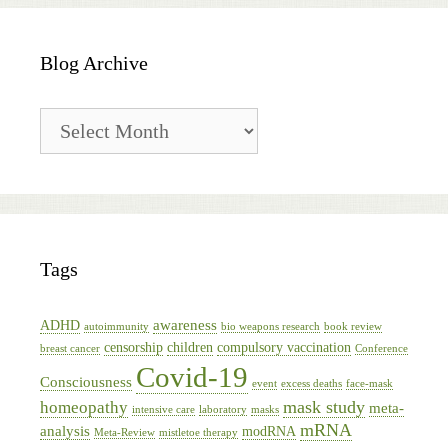
Blog Archive
Blog
Archive
Tags
awareness
ADHD
autoimmunity
bio weapons research
book review
censorship
children
compulsory vaccination
breast cancer
Conference
Covid-19
Consciousness
event
excess deaths
face-mask
mask study
homeopathy
meta-
intensive care
laboratory
masks
mRNA
analysis
modRNA
Meta-Review
mistletoe therapy