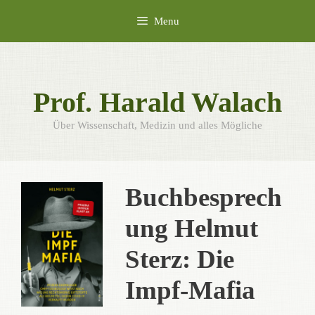
Skip
Menu
to
content
Prof. Harald Walach
Über Wissenschaft, Medizin und alles Mögliche
Buchbesprech
ung Helmut
Sterz: Die
Impf-Mafia