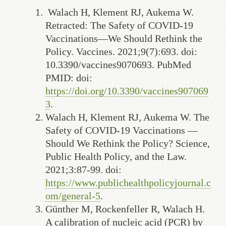
Walach H, Klement RJ, Aukema W.
Retracted: The Safety of COVID-19
Vaccinations—We Should Rethink the
Policy. Vaccines. 2021;9(7):693. doi:
10.3390/vaccines9070693. PubMed
PMID: doi:
https://doi.org/10.3390/vaccines907069
3
.
Walach H, Klement RJ, Aukema W. The
Safety of COVID-19 Vaccinations —
Should We Rethink the Policy? Science,
Public Health Policy, and the Law.
2021;3:87-99. doi:
https://www.publichealthpolicyjournal.c
om/general-5
.
Günther M, Rockenfeller R, Walach H.
A calibration of nucleic acid (PCR) by