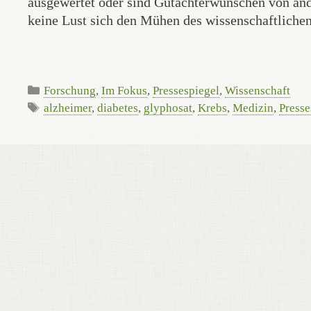
ausgewertet oder sind Gutachterwünschen von and
keine Lust sich den Mühen des wissenschaftlichen
Categories
Forschung
,
Im Fokus
,
Pressespiegel
,
Wissenschaft
Tags
alzheimer
,
diabetes
,
glyphosat
,
Krebs
,
Medizin
,
Presse