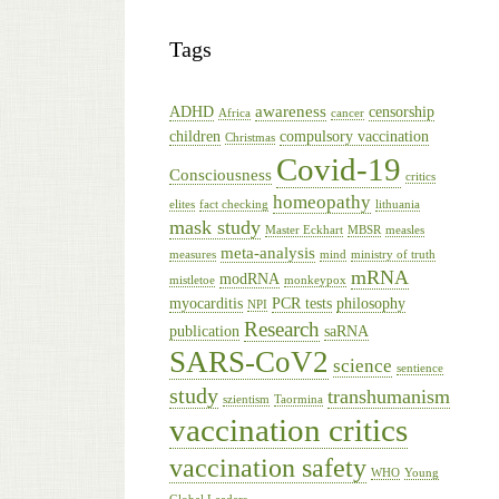
Tags
awareness
ADHD
censorship
Africa
cancer
children
compulsory vaccination
Christmas
Covid-19
Consciousness
critics
homeopathy
elites
fact checking
lithuania
mask study
Master Eckhart
MBSR
measles
meta-analysis
measures
mind
ministry of truth
mRNA
modRNA
mistletoe
monkeypox
myocarditis
PCR tests
philosophy
NPI
Research
publication
saRNA
SARS-CoV2
science
sentience
study
transhumanism
szientism
Taormina
vaccination critics
vaccination safety
WHO
Young