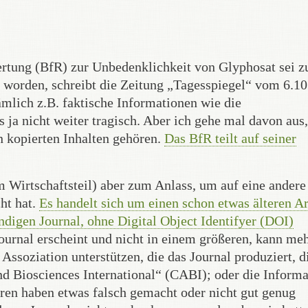
ertung (BfR) zur Unbedenklichkeit von Glyphosat sei z
t worden, schreibt die Zeitung „Tagesspiegel“ vom 6.10
ämlich z.B. faktische Informationen wie die
 ja nicht weiter tragisch. Aber ich gehe mal davon aus,
 kopierten Inhalten gehören.
Das BfR teilt auf seiner
m Wirtschaftsteil) aber zum Anlass, um auf eine andere
ht hat.
Es handelt sich um einen schon etwas älteren Ar
digen Journal, ohne Digital Object Identifyer (DOI)
Journal erscheint und nicht in einem größeren, kann me
ssoziation unterstützen, die das Journal produziert, d
nd Biosciences International“ (CABI); oder die Informa
toren haben etwas falsch gemacht oder nicht gut genug