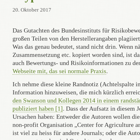
20. Oktober 2017
Das Gutachten des Bundesinstituts für Risikobew
großen Teilen von den Herstellerangaben plagiier
Was das genau bedeutet, stand nicht drin. Wenn n
Zusammensetzung etc. kopiert worden sind, ist das
auch Bewertungs- und Risikoinformationen zu den
Webseite mit, das sei normale Praxis
.
Ich nehme diese kleine Randnotiz (Achtelspalte i
Information hinzuweisen, die mich kürzlich erreic
den Swanson und Kollegen 2014 in einem randstän
publiziert haben [1]
. Dass der Aufsatz in diesem 
Ursachen haben: Entweder die Autoren wollen die A
non-profit Organisation „Center for Agriculture a
ist viel zu heiss für andere Journals; oder die Au