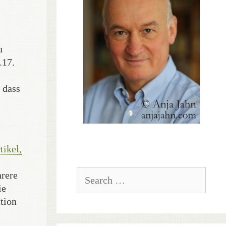
u
.17.
 dass
tikel,
Search
hrere
for:
ie
tion