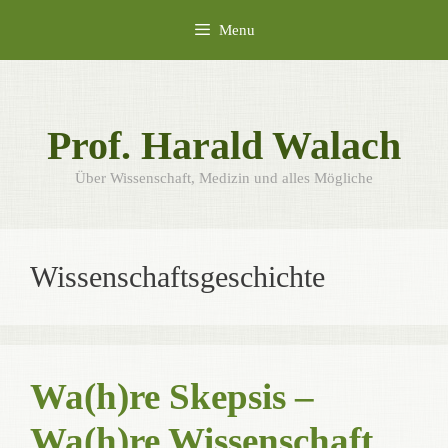
Skip
Menu
to
content
Prof. Harald Walach
Über Wissenschaft, Medizin und alles Mögliche
Wissenschaftsgeschichte
Wa(h)re Skepsis –
Wa(h)re Wissenschaft