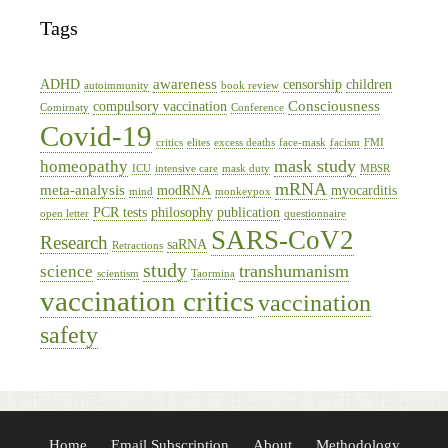
Tags
awareness
ADHD
censorship
children
autoimmunity
book review
Consciousness
compulsory vaccination
Comirnaty
Conference
Covid-19
critics
elites
excess deaths
face-mask
facism
FMI
mask study
homeopathy
ICU
intensive care
mask duty
MBSR
mRNA
meta-analysis
modRNA
myocarditis
mind
monkeypox
PCR tests
philosophy
publication
open letter
questionnaire
SARS-CoV2
Research
saRNA
Retractions
study
transhumanism
science
scientism
Taormina
vaccination critics
vaccination
safety
Home
Email Subscription
About
Methodology