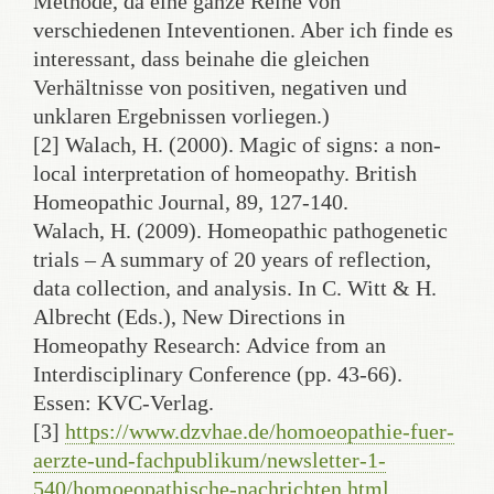
Methode, da eine ganze Reihe von
verschiedenen Inteventionen. Aber ich finde es
interessant, dass beinahe die gleichen
Verhältnisse von positiven, negativen und
unklaren Ergebnissen vorliegen.)
[2] Walach, H. (2000). Magic of signs: a non-
local interpretation of homeopathy. British
Homeopathic Journal, 89, 127-140.
Walach, H. (2009). Homeopathic pathogenetic
trials – A summary of 20 years of reflection,
data collection, and analysis. In C. Witt & H.
Albrecht (Eds.), New Directions in
Homeopathy Research: Advice from an
Interdisciplinary Conference (pp. 43-66).
Essen: KVC-Verlag.
[3]
https://www.dzvhae.de/homoeopathie-fuer-
aerzte-und-fachpublikum/newsletter-1-
540/homoeopathische-nachrichten.html