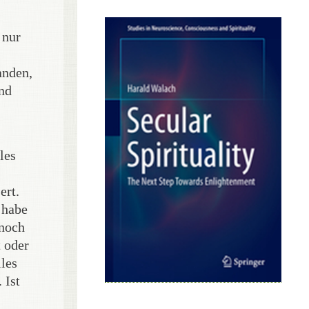
 nur
anden,
und
les
ert.
 habe
 noch
t oder
les
 Ist