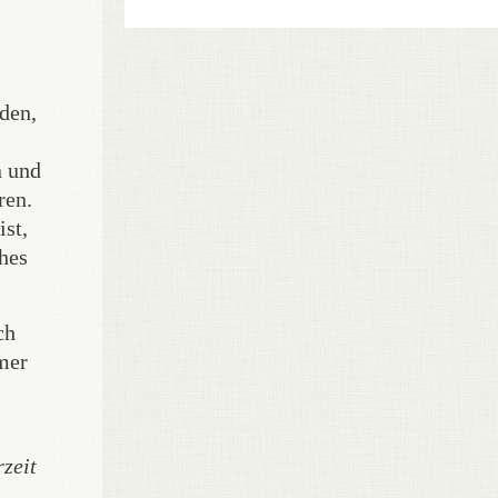
rden,
n und
ren.
ist,
ches
ch
mer
rzeit