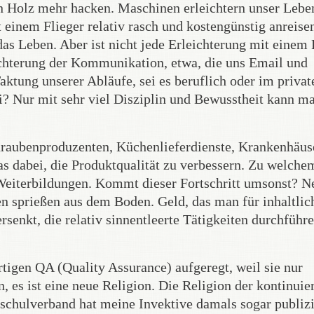
n Holz mehr hacken. Maschinen erleichtern unser Leben
 einem Flieger relativ rasch und kostengünstig anreise
das Leben. Aber ist nicht jede Erleichterung mit einem 
eichterung der Kommunikation, etwa, die uns Email und
aktung unserer Abläufe, sei es beruflich oder im privat
nei? Nur mit sehr viel Disziplin und Bewusstheit kann m
raubenproduzenten, Küchenlieferdienste, Krankenhäus
 das dabei, die Produktqualität zu verbessern. Zu welche
eiterbildungen. Kommt dieser Fortschritt umsonst? N
n sprießen aus dem Boden. Geld, das man für inhaltlic
rsenkt, die relativ sinnentleerte Tätigkeiten durchführ
rtigen QA (Quality Assurance) aufgeregt, weil sie nur
 es ist eine neue Religion. Die Religion der kontinuie
schulverband hat meine Invektive damals sogar publizi