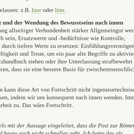
elassen: z.B.
hier
oder
hier
.
t und der Wendung des Bewusstseins nach innen
rung allseitiger Verbundenheit stärker Allgemeingut we
ich sein, Ersatzwerte und -bedürfnisse wie Kontrolle,
 durch tiefere Werte zu ersetzen: Einfühlungsvermöge
tigkeit und Treue, um ein paar alte Begriffe zu aktivie
tshandbuch stehen oder ihre Unterlassung strafbewehrt 
ren, dass sie eine bessere Basis für zwischenmenschli
 kann diese Art von Fortschritt nicht ingenieurtechnis
irken, indem wir uns konsequent nach innen wenden. Im
rheit zu. Das wäre Fortschritt.
els mit der Aussage eingeleitet, dass die Post zur Röme
heute auch nicht schneller geht. Ich hatte das als