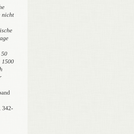
he
 nicht
ische
rage
 50
a 1500
h
r
band
, 342-