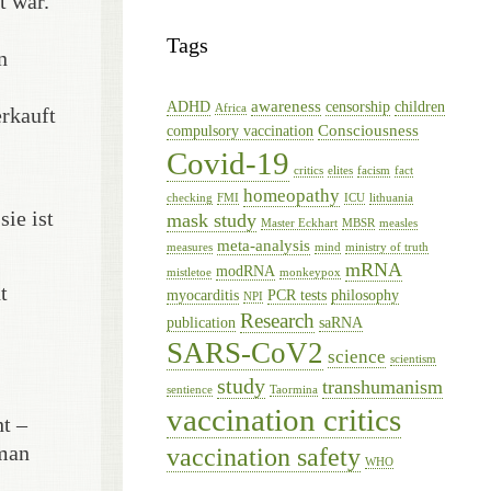
t war.
Tags
n
awareness
ADHD
censorship
children
Africa
erkauft
Consciousness
compulsory vaccination
Covid-19
critics
elites
facism
fact
homeopathy
checking
FMI
ICU
lithuania
ie ist
mask study
Master Eckhart
MBSR
measles
meta-analysis
measures
mind
ministry of truth
mRNA
modRNA
mistletoe
monkeypox
t
myocarditis
PCR tests
philosophy
NPI
Research
publication
saRNA
SARS-CoV2
science
scientism
study
transhumanism
sentience
Taormina
vaccination critics
ht –
 man
vaccination safety
WHO