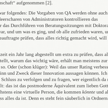
enschaft“ aufgenommen [2].
, war folgendes: Die Vorgaben von QA werden ohne auch
eerscharen von Administratoren kontrollieren das
 das Durchführen von Beratungssitzungen mit Doktor
ar, und um was es ging, und ob alle zufrieden waren, 
auftragte prüfen, dass alles richtig gemacht wird, will
it ein Jahr lang abgestellt um extra zu prüfen, dass al
tellt, warum das wichtig wäre, erhält man meistens zur
 so. Oder (schon klüger): Weil das unser Rating verbess
Sinn und Zweck dieser Innovation aussagen können. Ich
chluss zu verfolgen und zu fragen, wer eigentlich da
llt: das ist das postmoderne Äquivalent zum lieben Got
stens eine virtuelle Person, die kommen
könnte
und al
ass alles da ist. Denn es steht fein säuberlich in Ordnern.