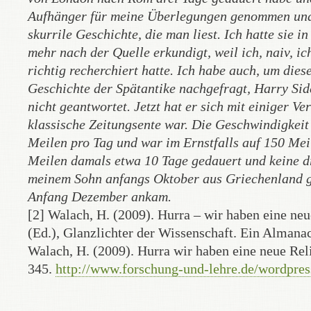
Aufhänger für meine Überlegungen genommen und 
skurrile Geschichte, die man liest. Ich hatte sie
mehr nach der Quelle erkundigt, weil ich, naiv, ic
richtig recherchiert hatte. Ich habe auch, um die
Geschichte der Spätantike nachgefragt, Harry Sid
nicht geantwortet. Jetzt hat er sich mit einiger Ve
klassische Zeitungsente war. Die Geschwindigkeit
Meilen pro Tag und war im Ernstfalls auf 150 Meil
Meilen damals etwa 10 Tage gedauert und keine dre
meinem Sohn anfangs Oktober aus Griechenland 
Anfang Dezember ankam.
[2] Walach, H. (2009). Hurra – wir haben eine ne
(Ed.), Glanzlichter der Wissenschaft. Ein Almana
Walach, H. (2009). Hurra wir haben eine neue Rel
345.
http://www.forschung-und-lehre.de/wordpre