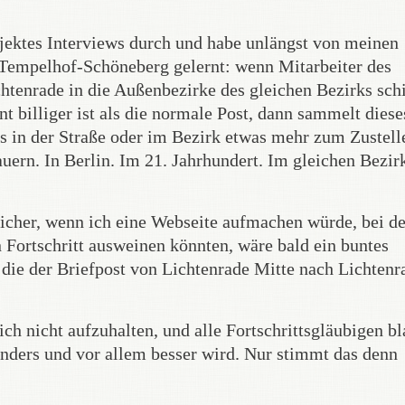
jektes Interviews durch und habe unlängst von meinen
Tempelhof-Schöneberg gelernt: wenn Mitarbeiter des
htenrade in die Außenbezirke des gleichen Bezirks sch
 billiger ist als die normale Post, dann sammelt diese
es in der Straße oder im Bezirk etwas mehr zum Zustell
uern. In Berlin. Im 21. Jahrhundert. Im gleichen Bezir
n sicher, wenn ich eine Webseite aufmachen würde, bei de
 Fortschritt ausweinen könnten, wäre bald ein buntes
ie der Briefpost von Lichtenrade Mitte nach Lichtenr
lich nicht aufzuhalten, und alle Fortschrittsgläubigen b
anders und vor allem besser wird. Nur stimmt das denn