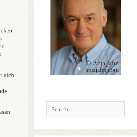
icken
s
en
k.
r sich
ade
Search
for:
lasen