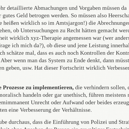
hr detaillierte Abmachungen und Vorgaben müssen da
hr gutes Geld betrogen werden. So müssen also Heersch
ie heißen wirklich so im Amtsjargon!) die Abrechnunge
sehen, ob Untersuchungen zu Recht hätten gemacht wer
heit wirklich xyz-Therapie angemessen war (wer anders
 frage ich mich da?), ob diese und jene Leistung innerha
 Ich schätze mal, dass es auch noch Kontrollen der Kont
t. Aber wenn man das System zu Ende denkt, dann müsst
n geben, usw. Hat dieser Fortschritt wirklich Verbess
e Prozesse zu implementieren,
die verhindern sollen, 
alisch handeln oder gar unethisch, führen meistens 
stemimmanent Unrecht oder Aufwand oder beides erzeug
lten eine Verbesserung der Verhältnisse.
ube durchaus, dass die Einführung von Polizei und Stra