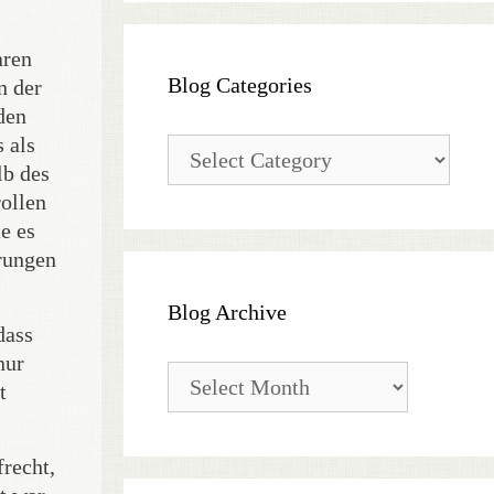
aren
Blog Categories
n der
den
 als
Blog
Categories
lb des
rollen
e es
erungen
Blog Archive
dass
nur
Blog
t
Archive
frecht,