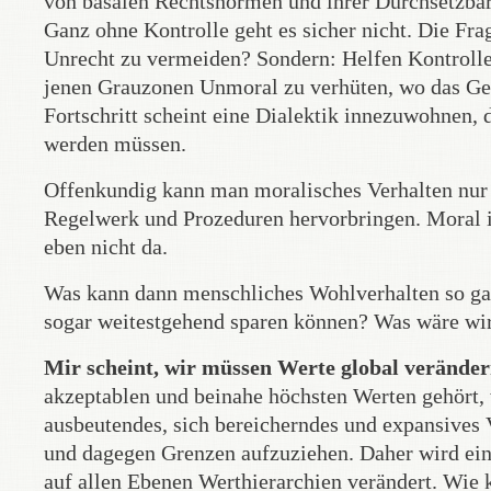
von basalen Rechtsnormen und ihrer Durchsetzbark
Ganz ohne Kontrolle geht es sicher nicht. Die Fra
Unrecht zu vermeiden? Sondern: Helfen Kontroll
jenen Grauzonen Unmoral zu verhüten, wo das Gese
Fortschritt scheint eine Dialektik innezuwohnen, 
werden müssen.
Offenkundig kann man moralisches Verhalten nur 
Regelwerk und Prozeduren hervorbringen. Moral i
eben nicht da.
Was kann dann menschliches Wohlverhalten so gara
sogar weitestgehend sparen können? Was wäre wirk
Mir scheint, wir müssen Werte global veränder
akzeptablen und beinahe höchsten Werten gehört
ausbeutendes, sich bereicherndes und expansives Ve
und dagegen Grenzen aufzuziehen. Daher wird ein 
auf allen Ebenen Werthierarchien verändert. Wie 