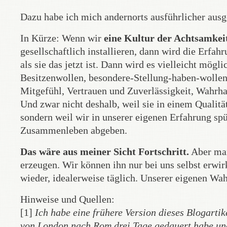
Dazu habe ich mich andernorts ausführlicher ausg
In Kürze: Wenn wir
eine Kultur der Achtsamkei
gesellschaftlich installieren, dann wird die Erfah
als sie das jetzt ist. Dann wird es vielleicht mögl
Besitzenwollen, besondere-Stellung-haben-wollen
Mitgefühl, Vertrauen und Zuverlässigkeit, Wahrhaf
Und zwar nicht deshalb, weil sie in einem Qualitä
sondern weil wir in unserer eigenen Erfahrung spü
Zusammenleben abgeben.
Das wäre aus meiner Sicht Fortschritt.
Aber man
erzeugen. Wir können ihn nur bei uns selbst erw
wieder, idealerweise täglich. Unserer eigenen Wah
Hinweise und Quellen:
[1]
Ich habe eine frühere Version dieses Blogartik
von London nach Rom drei Tage gedauert habe und 