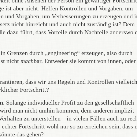
eit ohne Ansehen der Person ein gewaltiger Fortschrit
ge ist aber nicht: Helfen Kontrollen und Vorgaben, um
en und Vorgaben, um Verbesserungen zu erzeugen und i
tz nicht hinreicht und auch nicht zuständig ist? Dem
die dazu führt, dass Vorteile durch Nachteile anderswo 
in Grenzen durch „engineering“ erzeugen, also durch
st nicht
mach
bar. Entweder sie kommt von innen, oder s
ntieren, dass wir uns Regeln und Kontrollen vielleich
licher Fortschritt?
n.
Solange individueller Profit zu den gesellschaftlich
, wird man nicht umhin kommen, dem anderen implizit
rhalten zu unterstellen – in vielen Fällen auch zu rec
echter Fortschritt wohl nur so zu erreichen sein, dass
könnte das gehen?