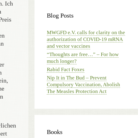
. Ich
n
Blog Posts
Preis
MWGFD e.V. calls for clarity on the
en
authorization of COVID-19 mRNA
an
and vector vaccines
“Thoughts are free…” – For how
much longer?
er
Rabid Fact Foxes
m
Nip It in The Bud – Prevent
ein,
Compulsory Vaccination, Abolish
he
The Measles Protection Act
en
rlichen
Books
ert