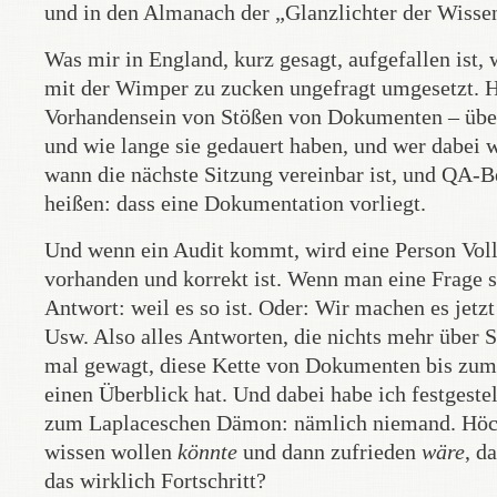
und in den Almanach der „Glanzlichter der Wiss
Was mir in England, kurz gesagt, aufgefallen ist
mit der Wimper zu zucken ungefragt umgesetzt. H
Vorhandensein von Stößen von Dokumenten – über
und wie lange sie gedauert haben, und wer dabei w
wann die nächste Sitzung vereinbar ist, und QA-Be
heißen: dass eine Dokumentation vorliegt.
Und wenn ein Audit kommt, wird eine Person Vollze
vorhanden und korrekt ist. Wenn man eine Frage s
Antwort: weil es so ist. Oder: Wir machen es jetzt
Usw. Also alles Antworten, die nichts mehr über 
mal gewagt, diese Kette von Dokumenten bis zum S
einen Überblick hat. Und dabei habe ich festgeste
zum Laplaceschen Dämon: nämlich niemand. Höch
wissen wollen
könnte
und dann zufrieden
wäre
, d
das wirklich Fortschritt?