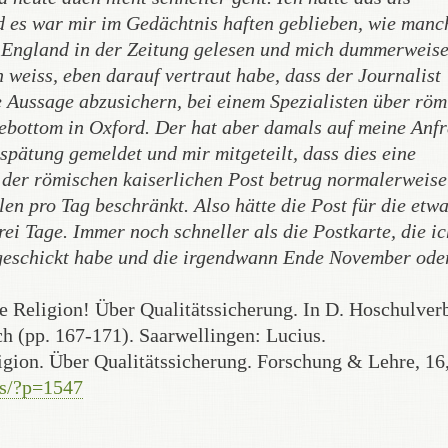
es war mir im Gedächtnis haften geblieben, wie manc
 in England in der Zeitung gelesen und mich dummerweise
h weiss, eben darauf vertraut habe, dass der Journalist
se Aussage abzusichern, bei einem Spezialisten über röm
ebottom in Oxford. Der hat aber damals auf meine Anf
rspätung gemeldet und mir mitgeteilt, dass dies eine
 der römischen kaiserlichen Post betrug normalerweise
en pro Tag beschränkt. Also hätte die Post für die etw
i Tage. Immer noch schneller als die Postkarte, die ic
geschickt habe und die irgendwann Ende November ode
ue Religion! Über Qualitätssicherung. In D. Hoschulver
ch (pp. 167-171). Saarwellingen: Lucius.
igion. Über Qualitätssicherung. Forschung & Lehre, 16
ss/?p=1547