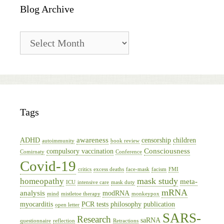
Blog Archive
Blog
Archive
Tags
awareness
ADHD
censorship
children
autoimmunity
book review
Consciousness
compulsory vaccination
Comirnaty
Conference
Covid-19
critics
excess deaths
face-mask
facism
FMI
mask study
homeopathy
meta-
ICU
intensive care
mask duty
mRNA
analysis
modRNA
mind
mistletoe therapy
monkeypox
myocarditis
PCR tests
philosophy
publication
open letter
SARS-
Research
saRNA
questionnaire
reflection
Retractions