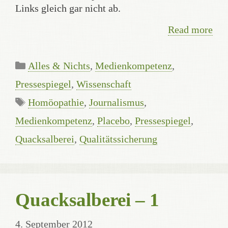
Links gleich gar nicht ab.
Read more
Categories
Alles & Nichts
,
Medienkompetenz
,
Pressespiegel
,
Wissenschaft
Tags
Homöopathie
,
Journalismus
,
Medienkompetenz
,
Placebo
,
Pressespiegel
,
Quacksalberei
,
Qualitätssicherung
Quacksalberei – 1
4. September 2012