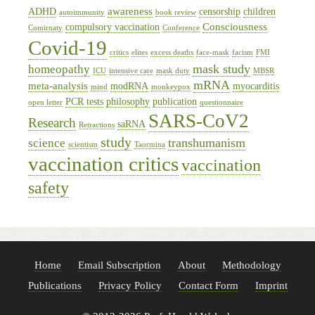
awareness
ADHD
censorship
children
autoimmunity
book review
Consciousness
compulsory vaccination
Comirnaty
Conference
Covid-19
critics
elites
excess deaths
face-mask
facism
FMI
mask study
homeopathy
ICU
intensive care
mask duty
MBSR
mRNA
meta-analysis
modRNA
myocarditis
mind
monkeypox
PCR tests
philosophy
publication
open letter
questionnaire
SARS-CoV2
Research
saRNA
Retractions
study
transhumanism
science
scientism
Taormina
vaccination critics
vaccination
safety
Home
Email Subscription
About
Methodology
Publications
Privacy Policy
Contact Form
Imprint