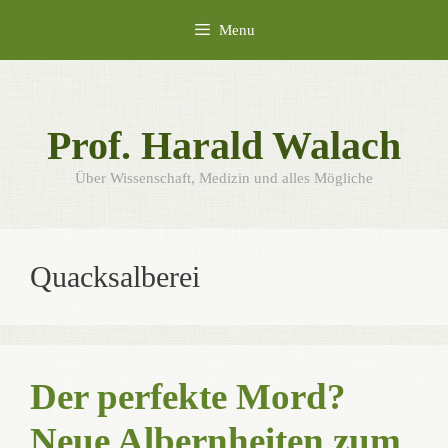
Skip
Menu
to
content
Prof. Harald Walach
Über Wissenschaft, Medizin und alles Mögliche
Quacksalberei
Der perfekte Mord?
Neue Albernheiten zum