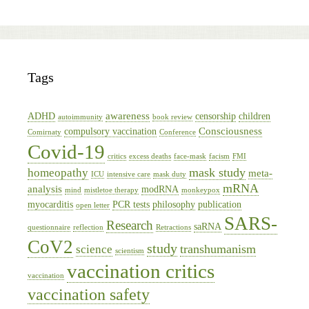
Tags
awareness
ADHD
censorship
children
autoimmunity
book review
Consciousness
compulsory vaccination
Comirnaty
Conference
Covid-19
critics
excess deaths
face-mask
facism
FMI
mask study
homeopathy
meta-
ICU
intensive care
mask duty
mRNA
analysis
modRNA
mind
mistletoe therapy
monkeypox
myocarditis
PCR tests
philosophy
publication
open letter
SARS-
Research
saRNA
questionnaire
reflection
Retractions
CoV2
study
transhumanism
science
scientism
vaccination critics
vaccination
vaccination safety