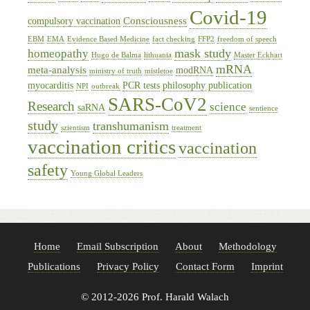
Covid-19
Consciousness
compulsory vaccination
EBM
EMA
Evidence Based Medicine
fact checking
FFP2
freedom of speech
mask study
homeopathy
Hugo de Balma
lithuania
Master Eckhart
mRNA
meta-analysis
modRNA
ministry of truth
mistletoe
myocarditis
PCR tests
philosophy
publication
NPI
outbreak
SARS-CoV2
Research
science
saRNA
sentience
study
transhumanism
szientism
treatment
vaccination critics
vaccination
safety
Young Global Leaders
Home
Email Subscription
About
Methodology
Publications
Privacy Policy
Contact Form
Imprint
© 2012-2026 Prof. Harald Walach