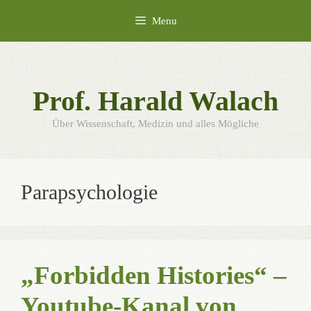
Skip
Menu
to
content
Prof. Harald Walach
Über Wissenschaft, Medizin und alles Mögliche
Parapsychologie
„Forbidden Histories“ –
Youtube-Kanal von