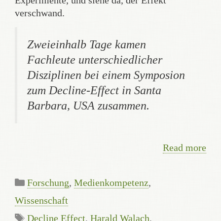
Experimente, und siehe da, der Effekt
verschwand.
Zweieinhalb Tage kamen
Fachleute unterschiedlicher
Disziplinen bei einem Symposion
zum Decline-Effect in Santa
Barbara, USA zusammen.
Read more
Categories
Forschung
,
Medienkompetenz
,
Wissenschaft
Tags
Decline Effect
,
Harald Walach
,