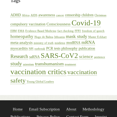
Tags
awareness
ADHD
censorship
children
Africa
AIDS
cancer
Christmas
Covid-19
Consciousness
compulsory vaccination
EBM
EMA
Evidence Based Medicine
fact checking
FFP2
freedom of speech
mask study
homeopathy
Hugo de Balma
lithuania
Master Eckhart
mRNA
meta-analysis
modRNA
ministry of truth
mistletoe
myocarditis
PCR tests
philosophy
publication
NPI
outbreak
SARS-CoV2
Research
science
saRNA
sentience
study
transhumanism
szientism
treatment
vaccination critics
vaccination
safety
Young Global Leaders
Home
Email Subscription
About
Methodology
Publications
Privacy Policy
Contact Form
Imprint