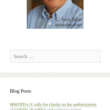
Search
for:
Blog Posts
MWGFD e.V. calls for clarity on the authorization
of COVID-19 mRNA and vector vaccines