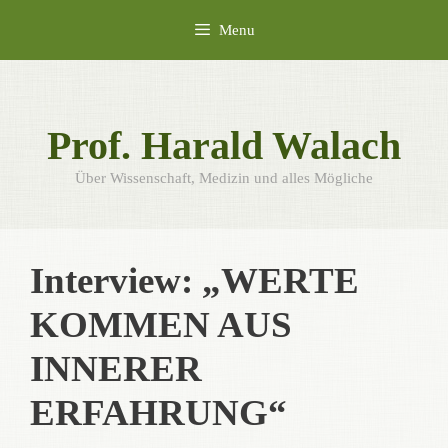
Skip
Menu
to
content
Prof. Harald Walach
Über Wissenschaft, Medizin und alles Mögliche
Interview: „WERTE
KOMMEN AUS
INNERER
ERFAHRUNG“