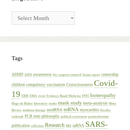
Blog
Archive
Tags
awareness
ADHD
censorship
AIDS
bio weapons research
breast cancer
Covid-
Consciousness
children
compulsory vaccination
19
homeopathy
EBM
EMA
event
Evidence Based Medicine
FFP2
mask study
meta-analysis
Hugo de Balma
laboratory
masks
Meta-
mRNA
modRNA
myocarditis
Review
mistletoe therapy
Nocebo
PCR tests
philosophy
outbreak
political correctness
postmodernism
SARS-
Research
publication
saRNA
reflection
RKI