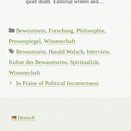
quiet death. Editorial writers and…
Categories
Bewusstsein
,
Forschung
,
Philosophie
,
Pressespiegel
,
Wissenschaft
Tags
Bewusstsein
,
Harald Walach
,
Interview
,
Kultur des Bewusstseins
,
Spiritualität
,
Wissenschaft
In Praise of Political Incorrectness
Deutsch