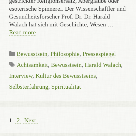
gestrickter Religionsersatz, Aberglaube oder
esoterische Spinnerei. Der Wissenschaftler und
Gesundheitsforscher Prof. Dr. Dr. Harald
Walach hat sich mit Geschichte, Wesen …
Read more
Categories
Bewusstsein
,
Philosophie
,
Pressespiegel
Tags
Achtsamkeit
,
Bewusstsein
,
Harald Walach
,
Interview
,
Kultur des Bewusstseins
,
Selbsterfahrung
,
Spiritualität
Page
Page
1
2
Next