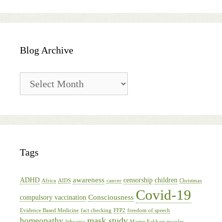
Blog Archive
Blog
Archive
Tags
awareness
ADHD
censorship
children
Africa
AIDS
cancer
Christmas
Covid-19
Consciousness
compulsory vaccination
Evidence Based Medicine
fact checking
FFP2
freedom of speech
mask study
homeopathy
lithuania
Master Eckhart
measles