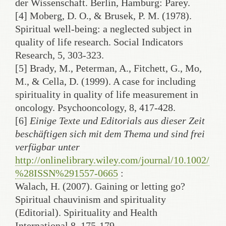
der Wissenschaft. Berlin, Hamburg: Parey.
[4] Moberg, D. O., & Brusek, P. M. (1978).
Spiritual well-being: a neglected subject in
quality of life research. Social Indicators
Research, 5, 303-323.
[5] Brady, M., Peterman, A., Fitchett, G., Mo,
M., & Cella, D. (1999). A case for including
spirituality in quality of life measurement in
oncology. Psychooncology, 8, 417-428.
[6]
Einige Texte und Editorials aus dieser Zeit
beschäftigen sich mit dem Thema und sind frei
verfügbar unter
http://onlinelibrary.wiley.com/journal/10.1002/
%28ISSN%291557-0665
:
Walach, H. (2007). Gaining or letting go?
Spiritual chauvinism and spirituality
(Editorial). Spirituality and Health
International 8, 175-179.