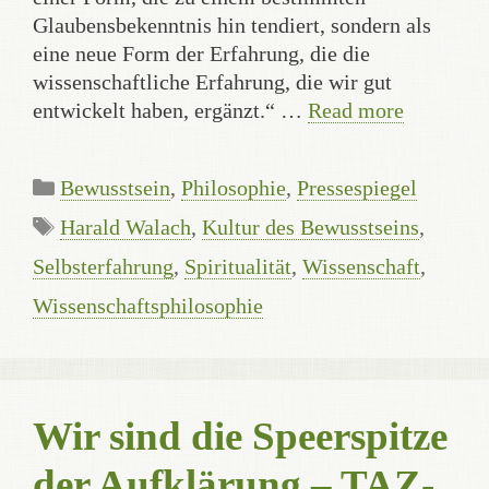
Glaubensbekenntnis hin tendiert, sondern als
eine neue Form der Erfahrung, die die
wissenschaftliche Erfahrung, die wir gut
entwickelt haben, ergänzt.“ …
Read more
Categories
Bewusstsein
,
Philosophie
,
Pressespiegel
Tags
Harald Walach
,
Kultur des Bewusstseins
,
Selbsterfahrung
,
Spiritualität
,
Wissenschaft
,
Wissenschaftsphilosophie
Wir sind die Speerspitze
der Aufklärung – TAZ-