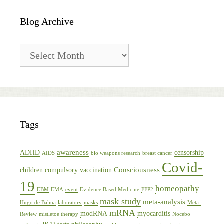
Blog Archive
Blog
Archive
Tags
awareness
ADHD
censorship
AIDS
bio weapons research
breast cancer
Covid-
Consciousness
children
compulsory vaccination
19
homeopathy
EBM
EMA
event
Evidence Based Medicine
FFP2
mask study
meta-analysis
Hugo de Balma
laboratory
masks
Meta-
mRNA
modRNA
myocarditis
Review
mistletoe therapy
Nocebo