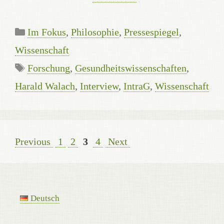
Categories
Im Fokus
,
Philosophie
,
Pressespiegel
,
Wissenschaft
Tags
Forschung
,
Gesundheitswissenschaften
,
Harald Walach
,
Interview
,
IntraG
,
Wissenschaft
Page
Page
Page
Page
Previous
1
2
3
4
Next
Deutsch