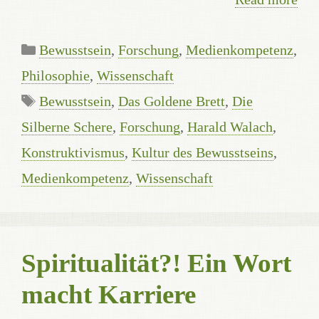
Categories
Bewusstsein
,
Forschung
,
Medienkompetenz
,
Philosophie
,
Wissenschaft
Tags
Bewusstsein
,
Das Goldene Brett
,
Die
Silberne Schere
,
Forschung
,
Harald Walach
,
Konstruktivismus
,
Kultur des Bewusstseins
,
Medienkompetenz
,
Wissenschaft
Spiritualität?! Ein Wort
macht Karriere