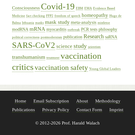
Covid-19
Consciousness
EBM
EMA
Evidence Based
homeopathy
Medicine
fact checking
FFP2
freedom of speech
Hugo de
mask study
meta-analysis
Balma
lithuania
masks
mistletoe
mRNA
modRNA
myocarditis
PCR tests
philosophy
outbreak
Research
publication
saRNA
political correctness
postmodernism
SARS-CoV2
study
science
szientism
vaccination
transhumanism
treatment
critics
vaccination safety
Young Global Leaders
Home
Email Subscription
About
Methodology
Publications
Privacy Policy
Contact Form
Imprint
© 2012-2026 Prof. Harald Walach