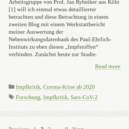
Arbeitsgruppe von Prof. Jan Rybniker aus Köln
[1] will ich einmal etwas detaillierter
betrachten und diese Betrachtung in einem
zweiten Blog mit einem Werkstattbericht
meiner Auswertung der
Nebenwirkungsdatenbank des Paul-Ehrlich-
Instituts zu eben diesen „Impfstoffen“
verbinden. Zunächst heute zur Studie.
Read more
Categories
Impfkritik
,
Corona-Krise ab 2020
Tags
Forschung
,
Impfkritik
,
Sars-CoV-2
Page
Page
Page
Page