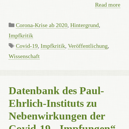
Read more
Categories
Corona-Krise ab 2020
,
Hintergrund
,
Impfkritik
Tags
Covid-19
,
Impfkritik
,
Veröffentlichung
,
Wissenschaft
Datenbank des Paul-
Ehrlich-Instituts zu
Nebenwirkungen der
Covid-19-„Impfungen“