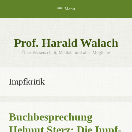
Skip
Menu
to
content
Prof. Harald Walach
Über Wissenschaft, Medizin und alles Mögliche
Impfkritik
Buchbesprechung
Helmut Sterz: Die Impf-