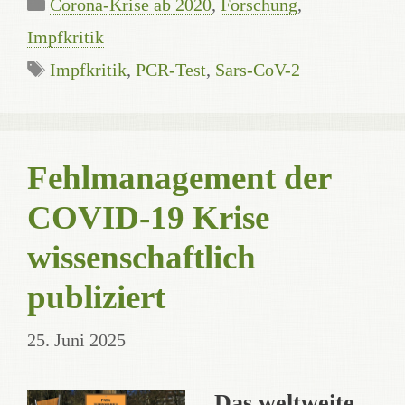
Categories
Corona-Krise ab 2020
,
Forschung
,
Impfkritik
Tags
Impfkritik
,
PCR-Test
,
Sars-CoV-2
Fehlmanagement der
COVID-19 Krise
wissenschaftlich
publiziert
25. Juni 2025
Das weltweite,