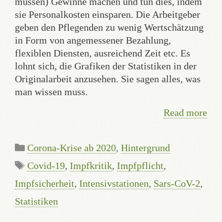
müssen) Gewinne machen und tun dies, indem
sie Personalkosten einsparen. Die Arbeitgeber
geben den Pflegenden zu wenig Wertschätzung
in Form von angemessener Bezahlung,
flexiblen Diensten, ausreichend Zeit etc. Es
lohnt sich, die Grafiken der Statistiken in der
Originalarbeit anzusehen. Sie sagen alles, was
man wissen muss.
Read more
Categories
Corona-Krise ab 2020
,
Hintergrund
Tags
Covid-19
,
Impfkritik
,
Impfpflicht
,
Impfsicherheit
,
Intensivstationen
,
Sars-CoV-2
,
Statistiken