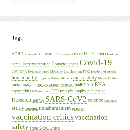
Tags
awareness
ADHD
censorship
children
Africa
AIDS
cancer
Christmas
Covid-19
Consciousness
compulsory vaccination
EBM
EMA
Evidence Based Medicine
fact checking
FFP2
freedom of speech
mask study
homeopathy
Hugo de Balma
lithuania
Master Eckhart
mRNA
meta-analysis
modRNA
ministry of truth
mistletoe
myocarditis
PCR tests
philosophy
publication
NPI
outbreak
SARS-CoV2
Research
science
saRNA
sentience
study
transhumanism
szientism
treatment
vaccination critics
vaccination
safety
Young Global Leaders