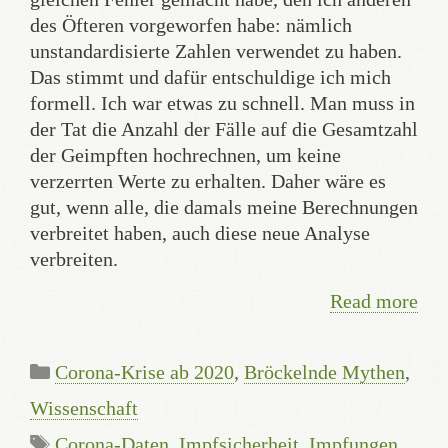
des Öfteren vorgeworfen habe: nämlich
unstandardisierte Zahlen verwendet zu haben.
Das stimmt und dafür entschuldige ich mich
formell. Ich war etwas zu schnell. Man muss in
der Tat die Anzahl der Fälle auf die Gesamtzahl
der Geimpften hochrechnen, um keine
verzerrten Werte zu erhalten. Daher wäre es
gut, wenn alle, die damals meine Berechnungen
verbreitet haben, auch diese neue Analyse
verbreiten.
Read more
Categories
Corona-Krise ab 2020
,
Bröckelnde Mythen
,
Wissenschaft
Tags
Corona-Daten
,
Impfsicherheit
,
Impfungen
,