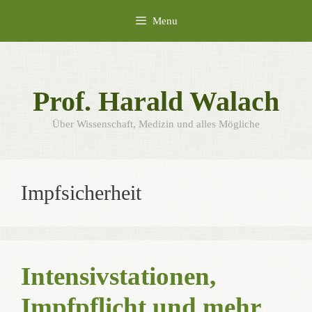
Skip
Menu
to
content
Prof. Harald Walach
Über Wissenschaft, Medizin und alles Mögliche
Impfsicherheit
Intensivstationen,
Impfpflicht und mehr